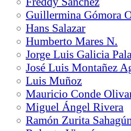
Freddy Sánchez
Guillermina Gómora 
Hans Salazar
Humberto Mares N.
Jorge Luis Galicia Pal
José Luis Montañez Ag
Luis Muñoz
Mauricio Conde Oliva
Miguel Ángel Rivera
Ramón Zurita Sahagú