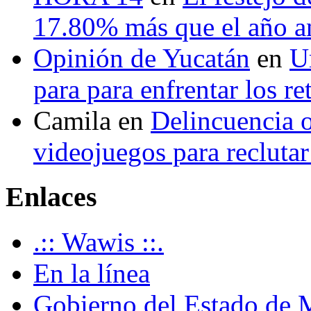
17.80% más que el año 
Opinión de Yucatán
en
U
para para enfrentar los re
Camila
en
Delincuencia o
videojuegos para recluta
Enlaces
.:: Wawis ::.
En la línea
Gobierno del Estado de 