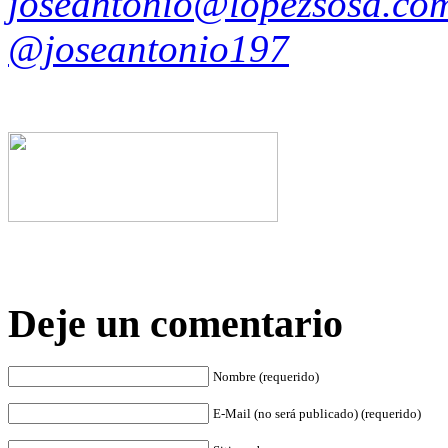
joseantonio@lopezsosa.co
@joseantonio197
Deje un comentario
Nombre (requerido)
E-Mail (no será publicado) (requerido)