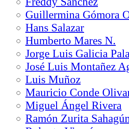
Freddy Sánchez
Guillermina Gómora 
Hans Salazar
Humberto Mares N.
Jorge Luis Galicia Pal
José Luis Montañez Ag
Luis Muñoz
Mauricio Conde Oliva
Miguel Ángel Rivera
Ramón Zurita Sahagú