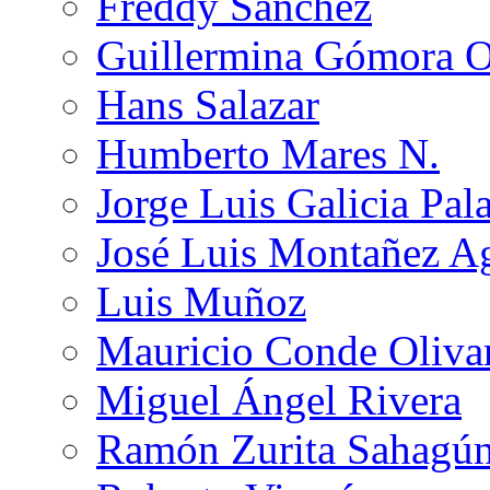
Freddy Sánchez
Guillermina Gómora 
Hans Salazar
Humberto Mares N.
Jorge Luis Galicia Pal
José Luis Montañez Ag
Luis Muñoz
Mauricio Conde Oliva
Miguel Ángel Rivera
Ramón Zurita Sahagú