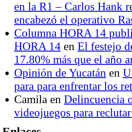
en la R1 – Carlos Hank r
encabezó el operativo Ras
Columna HORA 14 public
HORA 14
en
El festejo 
17.80% más que el año 
Opinión de Yucatán
en
U
para para enfrentar los re
Camila
en
Delincuencia o
videojuegos para recluta
Enlaces