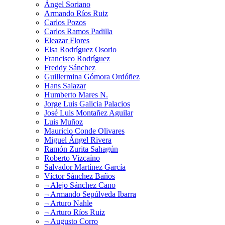
Ángel Soriano
Armando Ríos Ruiz
Carlos Pozos
Carlos Ramos Padilla
Eleazar Flores
Elsa Rodríguez Osorio
Francisco Rodríguez
Freddy Sánchez
Guillermina Gómora Ordóñez
Hans Salazar
Humberto Mares N.
Jorge Luis Galicia Palacios
José Luis Montañez Aguilar
Luis Muñoz
Mauricio Conde Olivares
Miguel Ángel Rivera
Ramón Zurita Sahagún
Roberto Vizcaíno
Salvador Martínez García
Víctor Sánchez Baños
¬ Alejo Sánchez Cano
¬ Armando Sepúlveda Ibarra
¬ Arturo Nahle
¬ Arturo Ríos Ruiz
¬ Augusto Corro