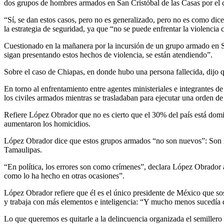
dos grupos de hombres armados en San Cristóbal de las Casas por el c
“Sí, se dan estos casos, pero no es generalizado, pero no es como dic
la estrategia de seguridad, ya que “no se puede enfrentar la violencia 
Cuestionado en la mañanera por la incursión de un grupo armado en S
sigan presentando estos hechos de violencia, se están atendiendo”.
Sobre el caso de Chiapas, en donde hubo una persona fallecida, dijo q
En torno al enfrentamiento entre agentes ministeriales e integrantes 
los civiles armados mientras se trasladaban para ejecutar una orden d
Refiere López Obrador que no es cierto que el 30% del país está dom
aumentaron los homicidios.
López Obrador dice que estos grupos armados “no son nuevos”: Son lo
Tamaulipas.
“En política, los errores son como crímenes”, declara López Obrador al
como lo ha hecho en otras ocasiones”.
López Obrador refiere que él es el único presidente de México que so
y trabaja con más elementos e inteligencia: “Y mucho menos sucedía q
Lo que queremos es quitarle a la delincuencia organizada el semiller