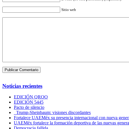
Sitio web
Noticias recientes
EDICIÓN QROO
EDICIÓN 5445
Pacto de silencio
Trump-Sheinbaum: visiones discordantes
Fortalece UAEMéx su presencia internacional con nueva genera
UAEMéx fortalece la formación deportiva de las nuevas gener
Democracia fallida