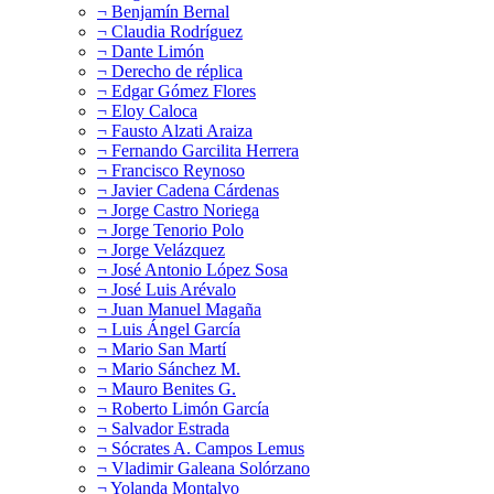
¬ Benjamín Bernal
¬ Claudia Rodríguez
¬ Dante Limón
¬ Derecho de réplica
¬ Edgar Gómez Flores
¬ Eloy Caloca
¬ Fausto Alzati Araiza
¬ Fernando Garcilita Herrera
¬ Francisco Reynoso
¬ Javier Cadena Cárdenas
¬ Jorge Castro Noriega
¬ Jorge Tenorio Polo
¬ Jorge Velázquez
¬ José Antonio López Sosa
¬ José Luis Arévalo
¬ Juan Manuel Magaña
¬ Luis Ángel García
¬ Mario San Martí
¬ Mario Sánchez M.
¬ Mauro Benites G.
¬ Roberto Limón García
¬ Salvador Estrada
¬ Sócrates A. Campos Lemus
¬ Vladimir Galeana Solórzano
¬ Yolanda Montalvo