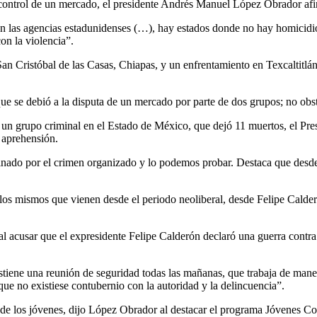
ontrol de un mercado, el presidente Andrés Manuel López Obrador afirm
en las agencias estadunidenses (…), hay estados donde no hay homicidio
con la violencia”.
an Cristóbal de las Casas, Chiapas, y un enfrentamiento en Texcaltitl
ue se debió a la disputa de un mercado por parte de dos grupos; no obst
de un grupo criminal en el Estado de México, que dejó 11 muertos, el Pr
e aprehensión.
inado por el crimen organizado y lo podemos probar. Destaca que desde
s mismos que vienen desde el periodo neoliberal, desde Felipe Calderó
 acusar que el expresidente Felipe Calderón declaró una guerra contra e
stiene una reunión de seguridad todas las mañanas, que trabaja de man
ue no existiese contubernio con la autoridad y la delincuencia”.
o de los jóvenes, dijo López Obrador al destacar el programa Jóvenes C