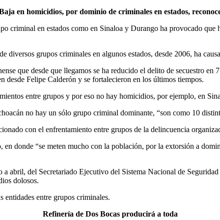
Baja en homicidios, por dominio de criminales en estados, reconoc
upo criminal en estados como en Sinaloa y Durango ha provocado que ha
de diversos grupos criminales en algunos estados, desde 2006, ha causad
ense que desde que llegamos se ha reducido el delito de secuestro en 7
n desde Felipe Calderón y se fortalecieron en los últimos tiempos.
entos entre grupos y por eso no hay homicidios, por ejemplo, en Sinalo
ichoacán no hay un sólo grupo criminal dominante, “son como 10 distint
cionado con el enfrentamiento entre grupos de la delincuencia organiza
 en donde “se meten mucho con la población, por la extorsión a dominar
o a abril, del Secretariado Ejecutivo del Sistema Nacional de Seguri
dios dolosos.
s entidades entre grupos criminales.
Refinería de Dos Bocas producirá a toda