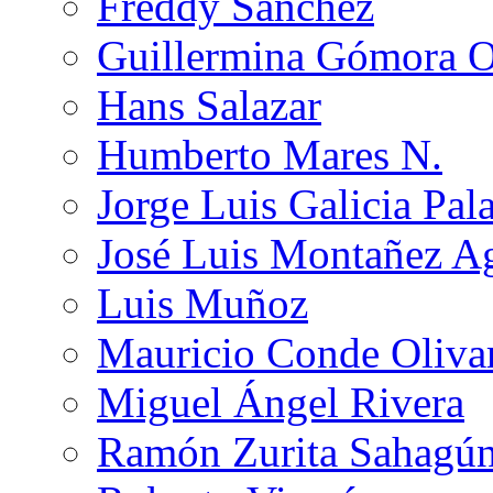
Freddy Sánchez
Guillermina Gómora 
Hans Salazar
Humberto Mares N.
Jorge Luis Galicia Pal
José Luis Montañez Ag
Luis Muñoz
Mauricio Conde Oliva
Miguel Ángel Rivera
Ramón Zurita Sahagú