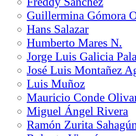
Freddy Sánchez
Guillermina Gómora 
Hans Salazar
Humberto Mares N.
Jorge Luis Galicia Pal
José Luis Montañez Ag
Luis Muñoz
Mauricio Conde Oliva
Miguel Ángel Rivera
Ramón Zurita Sahagú