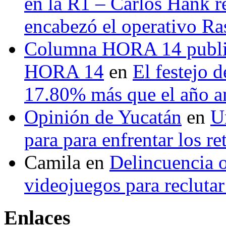
en la R1 – Carlos Hank r
encabezó el operativo Ras
Columna HORA 14 public
HORA 14
en
El festejo 
17.80% más que el año 
Opinión de Yucatán
en
U
para para enfrentar los re
Camila
en
Delincuencia o
videojuegos para recluta
Enlaces