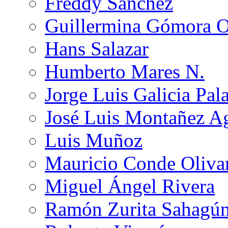
Freddy Sánchez
Guillermina Gómora 
Hans Salazar
Humberto Mares N.
Jorge Luis Galicia Pal
José Luis Montañez Ag
Luis Muñoz
Mauricio Conde Oliva
Miguel Ángel Rivera
Ramón Zurita Sahagú