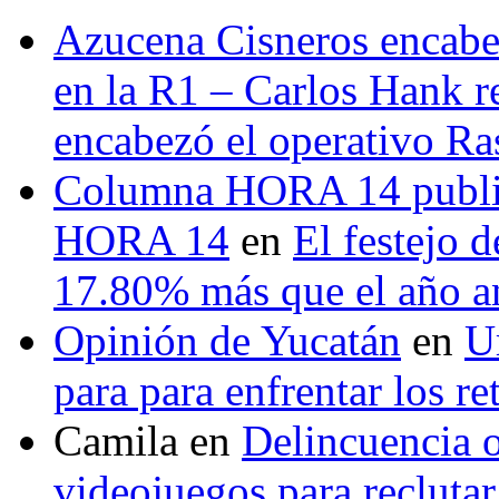
Azucena Cisneros encabez
en la R1 – Carlos Hank r
encabezó el operativo Ras
Columna HORA 14 public
HORA 14
en
El festejo 
17.80% más que el año 
Opinión de Yucatán
en
U
para para enfrentar los re
Camila
en
Delincuencia o
videojuegos para recluta