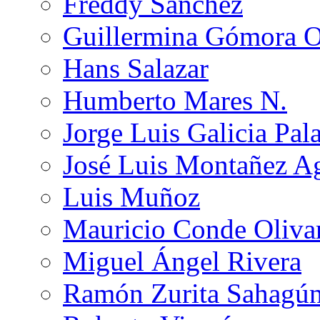
Freddy Sánchez
Guillermina Gómora 
Hans Salazar
Humberto Mares N.
Jorge Luis Galicia Pal
José Luis Montañez Ag
Luis Muñoz
Mauricio Conde Oliva
Miguel Ángel Rivera
Ramón Zurita Sahagú