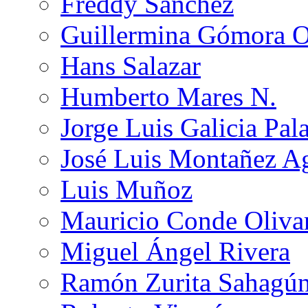
Freddy Sánchez
Guillermina Gómora 
Hans Salazar
Humberto Mares N.
Jorge Luis Galicia Pal
José Luis Montañez Ag
Luis Muñoz
Mauricio Conde Oliva
Miguel Ángel Rivera
Ramón Zurita Sahagú