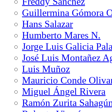
Freddy Sánchez
Guillermina Gómora 
Hans Salazar
Humberto Mares N.
Jorge Luis Galicia Pal
José Luis Montañez Ag
Luis Muñoz
Mauricio Conde Oliva
Miguel Ángel Rivera
Ramón Zurita Sahagú