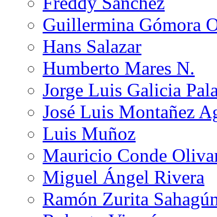
Freddy Sánchez
Guillermina Gómora 
Hans Salazar
Humberto Mares N.
Jorge Luis Galicia Pal
José Luis Montañez Ag
Luis Muñoz
Mauricio Conde Oliva
Miguel Ángel Rivera
Ramón Zurita Sahagú