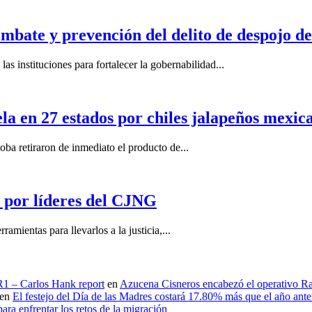
mbate y prevención del delito de despojo d
s instituciones para fortalecer la gobernabilidad...
la en 27 estados por chiles jalapeños mexi
 retiraron de inmediato el producto de...
por líderes del CJNG
ientas para llevarlos a la justicia,...
 R1 – Carlos Hank report
en
Azucena Cisneros encabezó el operativo Ras
en
El festejo del Día de las Madres costará 17.80% más que el año an
ara enfrentar los retos de la migración