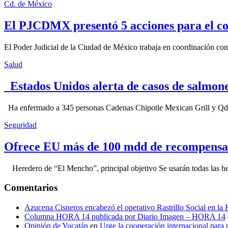
Cd. de México
El PJCDMX presentó 5 acciones para el co
El Poder Judicial de la Ciudad de México trabaja en coordinación con la
Salud
Estados Unidos alerta de casos de salmone
Ha enfermado a 345 personas Cadenas Chipotle Mexican Grill y Qdoba
Seguridad
Ofrece EU más de 100 mdd de recompensa 
Heredero de “El Mencho”, principal objetivo Se usarán todas las herram
Comentarios
Azucena Cisneros encabezó el operativo Rastrillo Social en la
Columna HORA 14 publicada por Diario Imagen – HORA 14
Opinión de Yucatán
en
Urge la cooperación internacional para p