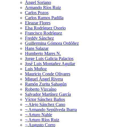
Ángel Soriano
Armando Ríos Ruiz
Carlos Pozos
Carlos Ramos Padilla
Eleazar Flores
Elsa Rodríguez Osorio
Francisco Rodríguez
Freddy Sánchez
Guillermina Gómora Ordóñez
Hans Salazar
Humberto Mares N.
Jorge Luis Galicia Palacios
José Luis Montañez Aguilar
Luis Muñoz
Mauricio Conde Olivares
Miguel Ángel Rivera
Ramón Zurita Sahagún
Roberto Vizcaíno
Salvador Martínez García
Víctor Sánchez Baños
¬ Alejo Sánchez Cano
¬ Armando Sepúlveda Ibarra
¬ Arturo Nahle
¬ Arturo Ríos Ruiz
¬ Augusto Corro