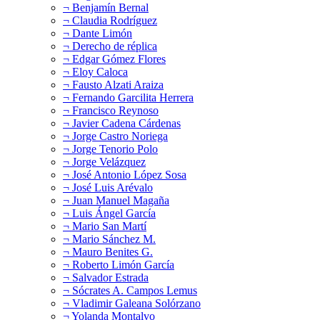
¬ Benjamín Bernal
¬ Claudia Rodríguez
¬ Dante Limón
¬ Derecho de réplica
¬ Edgar Gómez Flores
¬ Eloy Caloca
¬ Fausto Alzati Araiza
¬ Fernando Garcilita Herrera
¬ Francisco Reynoso
¬ Javier Cadena Cárdenas
¬ Jorge Castro Noriega
¬ Jorge Tenorio Polo
¬ Jorge Velázquez
¬ José Antonio López Sosa
¬ José Luis Arévalo
¬ Juan Manuel Magaña
¬ Luis Ángel García
¬ Mario San Martí
¬ Mario Sánchez M.
¬ Mauro Benites G.
¬ Roberto Limón García
¬ Salvador Estrada
¬ Sócrates A. Campos Lemus
¬ Vladimir Galeana Solórzano
¬ Yolanda Montalvo