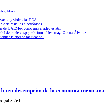
les, libres
lavado” y violencia: DEA
le de residuos electrónicos
ción de UAEMéx como universidad estatal
el delito de despojo de inmuebles: mag. Guerra Álvarez
r chiles jalapeños mexicanos
n buen desempeño de la economía mexicana
s países de la...