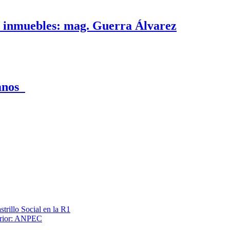
e inmuebles: mag. Guerra Álvarez
canos
trillo Social en la R1
terior: ANPEC