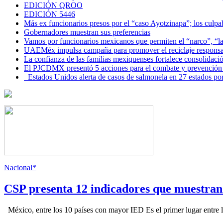
EDICIÓN QROO
EDICIÓN 5446
Más ex funcionarios presos por el “caso Ayotzinapa”; los culpab
Gobernadores muestran sus preferencias
Vamos por funcionarios mexicanos que permiten el “narco”, “
UAEMéx impulsa campaña para promover el reciclaje responsab
La confianza de las familias mexiquenses fortalece consolida
El PJCDMX presentó 5 acciones para el combate y prevención d
Estados Unidos alerta de casos de salmonela en 27 estados po
Nacional*
CSP presenta 12 indicadores que muestra
México, entre los 10 países con mayor IED Es el primer lugar entre lo