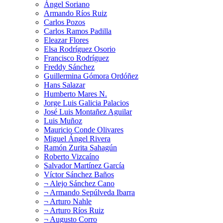
Ángel Soriano
Armando Ríos Ruiz
Carlos Pozos
Carlos Ramos Padilla
Eleazar Flores
Elsa Rodríguez Osorio
Francisco Rodríguez
Freddy Sánchez
Guillermina Gómora Ordóñez
Hans Salazar
Humberto Mares N.
Jorge Luis Galicia Palacios
José Luis Montañez Aguilar
Luis Muñoz
Mauricio Conde Olivares
Miguel Ángel Rivera
Ramón Zurita Sahagún
Roberto Vizcaíno
Salvador Martínez García
Víctor Sánchez Baños
¬ Alejo Sánchez Cano
¬ Armando Sepúlveda Ibarra
¬ Arturo Nahle
¬ Arturo Ríos Ruiz
¬ Augusto Corro