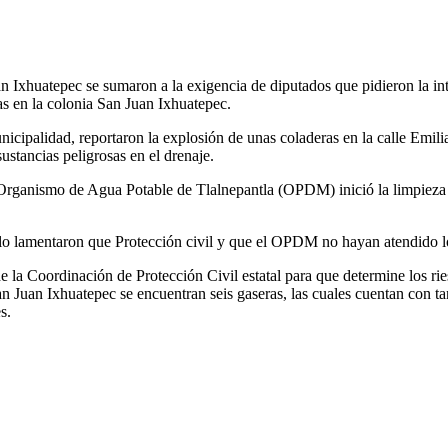
n Ixhuatepec se sumaron a la exigencia de diputados que pidieron la in
as en la colonia San Juan Ixhuatepec.
icipalidad, reportaron la explosión de unas coladeras en la calle Emil
ustancias peligrosas en el drenaje.
l Organismo de Agua Potable de Tlalnepantla (OPDM) inició la limpieza
lo lamentaron que Protección civil y que el OPDM no hayan atendido los 
de la Coordinación de Protección Civil estatal para que determine los ri
 Juan Ixhuatepec se encuentran seis gaseras, las cuales cuentan con t
s.