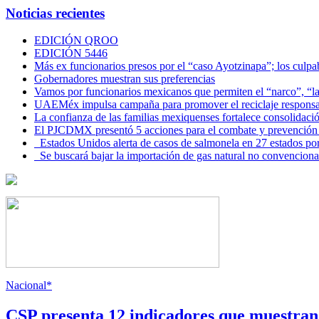
Noticias recientes
EDICIÓN QROO
EDICIÓN 5446
Más ex funcionarios presos por el “caso Ayotzinapa”; los culpab
Gobernadores muestran sus preferencias
Vamos por funcionarios mexicanos que permiten el “narco”, “
UAEMéx impulsa campaña para promover el reciclaje responsab
La confianza de las familias mexiquenses fortalece consolida
El PJCDMX presentó 5 acciones para el combate y prevención d
Estados Unidos alerta de casos de salmonela en 27 estados po
Se buscará bajar la importación de gas natural no convenciona
Nacional*
CSP presenta 12 indicadores que muestra