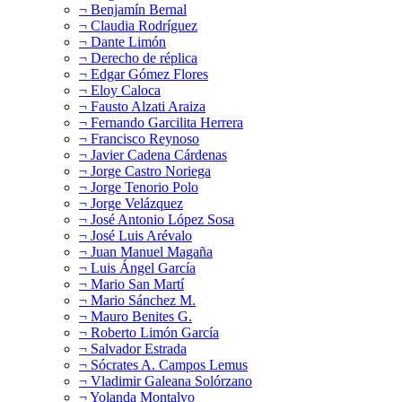
¬ Benjamín Bernal
¬ Claudia Rodríguez
¬ Dante Limón
¬ Derecho de réplica
¬ Edgar Gómez Flores
¬ Eloy Caloca
¬ Fausto Alzati Araiza
¬ Fernando Garcilita Herrera
¬ Francisco Reynoso
¬ Javier Cadena Cárdenas
¬ Jorge Castro Noriega
¬ Jorge Tenorio Polo
¬ Jorge Velázquez
¬ José Antonio López Sosa
¬ José Luis Arévalo
¬ Juan Manuel Magaña
¬ Luis Ángel García
¬ Mario San Martí
¬ Mario Sánchez M.
¬ Mauro Benites G.
¬ Roberto Limón García
¬ Salvador Estrada
¬ Sócrates A. Campos Lemus
¬ Vladimir Galeana Solórzano
¬ Yolanda Montalvo