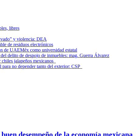
les, libres
lavado” y violencia: DEA
le de residuos electrónicos
ción de UAEMéx como universidad estatal
el delito de despojo de inmuebles: mag. Guerra Álvarez
r chiles jalapeños mexicanos
l para no depender tanto del exterior: CSP
n buen desempeño de la economía mexicana