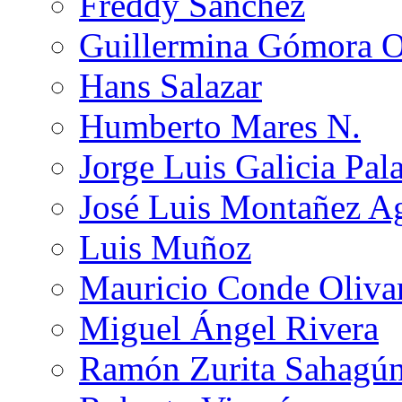
Freddy Sánchez
Guillermina Gómora 
Hans Salazar
Humberto Mares N.
Jorge Luis Galicia Pal
José Luis Montañez Ag
Luis Muñoz
Mauricio Conde Oliva
Miguel Ángel Rivera
Ramón Zurita Sahagú