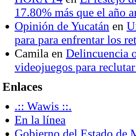
17.80% más que el año 
Opinión de Yucatán
en
U
para para enfrentar los re
Camila
en
Delincuencia o
videojuegos para recluta
Enlaces
.:: Wawis ::.
En la línea
Gobierno del Estado de 