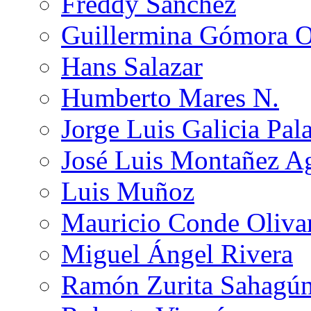
Freddy Sánchez
Guillermina Gómora 
Hans Salazar
Humberto Mares N.
Jorge Luis Galicia Pal
José Luis Montañez Ag
Luis Muñoz
Mauricio Conde Oliva
Miguel Ángel Rivera
Ramón Zurita Sahagú