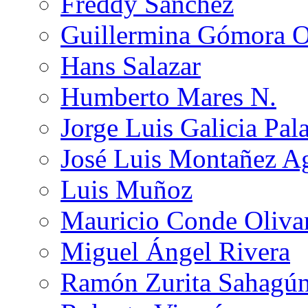
Freddy Sánchez
Guillermina Gómora 
Hans Salazar
Humberto Mares N.
Jorge Luis Galicia Pal
José Luis Montañez Ag
Luis Muñoz
Mauricio Conde Oliva
Miguel Ángel Rivera
Ramón Zurita Sahagú