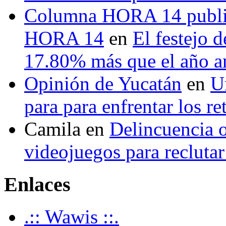
Columna HORA 14 public
HORA 14
en
El festejo 
17.80% más que el año 
Opinión de Yucatán
en
U
para para enfrentar los re
Camila
en
Delincuencia o
videojuegos para recluta
Enlaces
.:: Wawis ::.