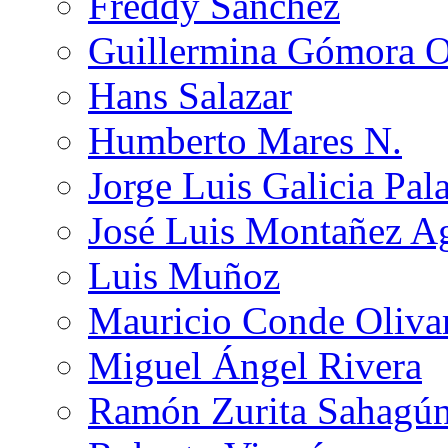
Freddy Sánchez
Guillermina Gómora 
Hans Salazar
Humberto Mares N.
Jorge Luis Galicia Pal
José Luis Montañez Ag
Luis Muñoz
Mauricio Conde Oliva
Miguel Ángel Rivera
Ramón Zurita Sahagú