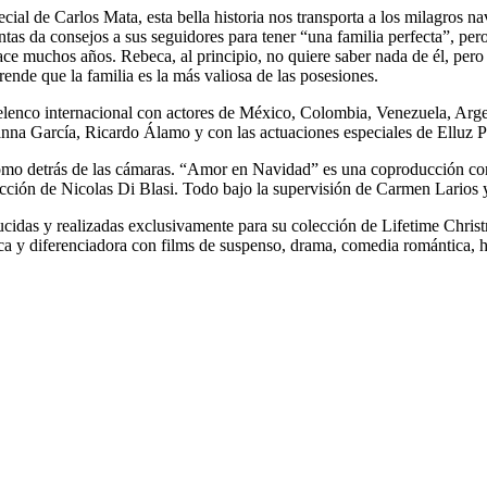
ial de Carlos Mata, esta bella historia nos transporta a los milagros 
uentas da consejos a sus seguidores para tener “una familia perfecta”, 
e muchos años. Rebeca, al principio, no quiere saber nada de él, pero las
nde que la familia es la más valiosa de las posesiones.
lenco internacional con actores de México, Colombia, Venezuela, Argen
nna García, Ricardo Álamo y con las actuaciones especiales de Elluz P
como detrás de las cámaras. “Amor en Navidad” es una coproducción c
cción de Nicolas Di Blasi. Todo bajo la supervisión de Carmen Larios y
idas y realizadas exclusivamente para su colección de Lifetime Chris
a y diferenciadora con films de suspenso, drama, comedia romántica, his