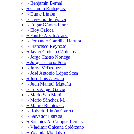
¬ Benjamín Bernal
¬ Claudia Rodríguez
¬ Dante Limón
¬ Derecho de réplica
¬ Edgar Gómez Flores
¬ Eloy Caloca
¬ Fausto Alzati Araiza
¬ Fernando Garcilita Herrera
¬ Francisco Reynoso
¬ Javier Cadena Cárdenas
¬ Jorge Castro Noriega
¬ Jorge Tenorio Polo
¬ Jorge Velázquez
¬ José Antonio López Sosa
¬ José Luis Arévalo
¬ Juan Manuel Magaña
¬ Luis Ángel García
¬ Mario San Martí
¬ Mario Sánchez M.
¬ Mauro Benites G.
¬ Roberto Limón García
¬ Salvador Estrada
¬ Sócrates A. Campos Lemus
¬ Vladimir Galeana Solórzano
¬ Yolanda Montalvo