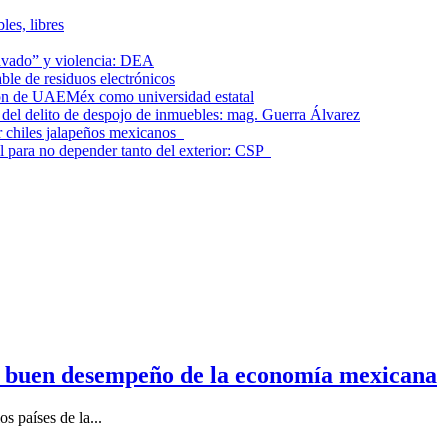
les, libres
lavado” y violencia: DEA
le de residuos electrónicos
ción de UAEMéx como universidad estatal
el delito de despojo de inmuebles: mag. Guerra Álvarez
r chiles jalapeños mexicanos
l para no depender tanto del exterior: CSP
n buen desempeño de la economía mexicana
s países de la...