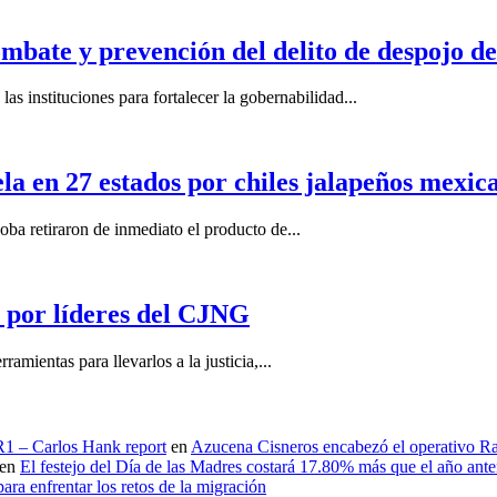
mbate y prevención del delito de despojo d
s instituciones para fortalecer la gobernabilidad...
la en 27 estados por chiles jalapeños mexi
 retiraron de inmediato el producto de...
por líderes del CJNG
ientas para llevarlos a la justicia,...
 R1 – Carlos Hank report
en
Azucena Cisneros encabezó el operativo Ras
en
El festejo del Día de las Madres costará 17.80% más que el año an
ara enfrentar los retos de la migración