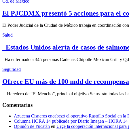
Cd. de México
El PJCDMX presentó 5 acciones para el co
El Poder Judicial de la Ciudad de México trabaja en coordinación con la
Salud
Estados Unidos alerta de casos de salmone
Ha enfermado a 345 personas Cadenas Chipotle Mexican Grill y Qdoba
Seguridad
Ofrece EU más de 100 mdd de recompensa 
Heredero de “El Mencho”, principal objetivo Se usarán todas las herram
Comentarios
Azucena Cisneros encabezó el operativo Rastrillo Social en la
Columna HORA 14 publicada por Diario Imagen – HORA 14
Opinión de Yucatán
en
Urge la cooperación internacional para p