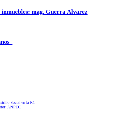
e inmuebles: mag. Guerra Álvarez
canos
trillo Social en la R1
terior: ANPEC