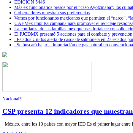
EDICIÓN 5446
Más ex funcionarios presos por el “caso Ayotzinapa”; los culpab
Gobernadores muestran sus preferencias
Vamos por funcionarios mexicanos que permiten el “narco”, “
UAEMéx impulsa campaña para promover el reciclaje responsab
La confianza de las familias mexiquenses fortalece consolida
El PJCDMX presentó 5 acciones para el combate y prevención d
Estados Unidos alerta de casos de salmonela en 27 estados po
Se buscará bajar la importación de gas natural no convenciona
Nacional*
CSP presenta 12 indicadores que muestra
México, entre los 10 países con mayor IED Es el primer lugar entre lo