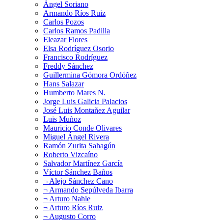
Ángel Soriano
Armando Ríos Ruiz
Carlos Pozos
Carlos Ramos Padilla
Eleazar Flores
Elsa Rodríguez Osorio
Francisco Rodríguez
Freddy Sánchez
Guillermina Gómora Ordóñez
Hans Salazar
Humberto Mares N.
Jorge Luis Galicia Palacios
José Luis Montañez Aguilar
Luis Muñoz
Mauricio Conde Olivares
Miguel Ángel Rivera
Ramón Zurita Sahagún
Roberto Vizcaíno
Salvador Martínez García
Víctor Sánchez Baños
¬ Alejo Sánchez Cano
¬ Armando Sepúlveda Ibarra
¬ Arturo Nahle
¬ Arturo Ríos Ruiz
¬ Augusto Corro