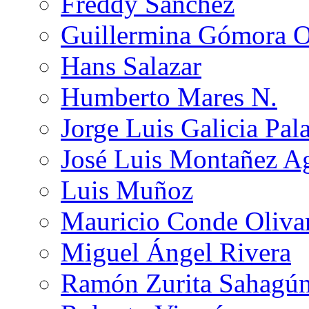
Freddy Sánchez
Guillermina Gómora 
Hans Salazar
Humberto Mares N.
Jorge Luis Galicia Pal
José Luis Montañez Ag
Luis Muñoz
Mauricio Conde Oliva
Miguel Ángel Rivera
Ramón Zurita Sahagú