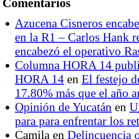
Comentarios
Azucena Cisneros encabez
en la R1 – Carlos Hank r
encabezó el operativo Ras
Columna HORA 14 public
HORA 14
en
El festejo 
17.80% más que el año 
Opinión de Yucatán
en
U
para para enfrentar los re
Camila
en
Delincuencia o