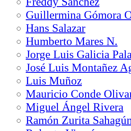
Freddy Sánchez
Guillermina Gómora 
Hans Salazar
Humberto Mares N.
Jorge Luis Galicia Pal
José Luis Montañez Ag
Luis Muñoz
Mauricio Conde Oliva
Miguel Ángel Rivera
Ramón Zurita Sahagú