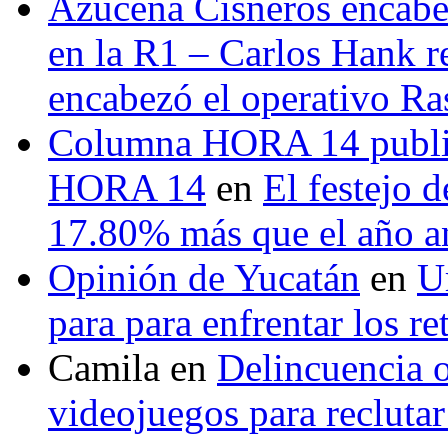
Azucena Cisneros encabez
en la R1 – Carlos Hank r
encabezó el operativo Ras
Columna HORA 14 public
HORA 14
en
El festejo 
17.80% más que el año 
Opinión de Yucatán
en
U
para para enfrentar los re
Camila
en
Delincuencia o
videojuegos para recluta