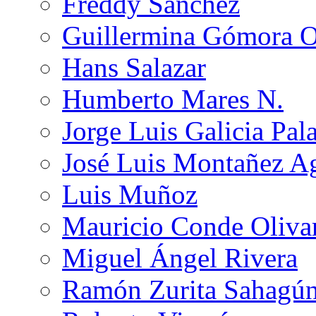
Freddy Sánchez
Guillermina Gómora 
Hans Salazar
Humberto Mares N.
Jorge Luis Galicia Pal
José Luis Montañez Ag
Luis Muñoz
Mauricio Conde Oliva
Miguel Ángel Rivera
Ramón Zurita Sahagú