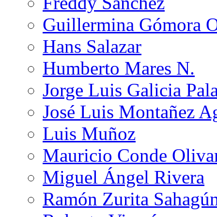
Freddy Sánchez
Guillermina Gómora 
Hans Salazar
Humberto Mares N.
Jorge Luis Galicia Pal
José Luis Montañez Ag
Luis Muñoz
Mauricio Conde Oliva
Miguel Ángel Rivera
Ramón Zurita Sahagú