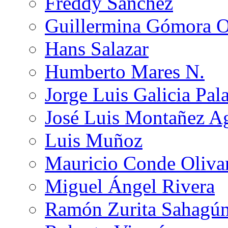
Freddy Sánchez
Guillermina Gómora 
Hans Salazar
Humberto Mares N.
Jorge Luis Galicia Pal
José Luis Montañez Ag
Luis Muñoz
Mauricio Conde Oliva
Miguel Ángel Rivera
Ramón Zurita Sahagú