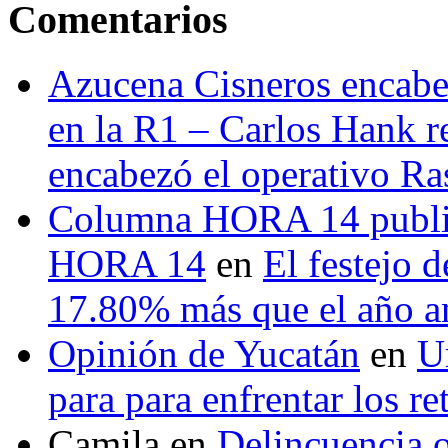
Comentarios
Azucena Cisneros encabez
en la R1 – Carlos Hank r
encabezó el operativo Ras
Columna HORA 14 public
HORA 14
en
El festejo 
17.80% más que el año 
Opinión de Yucatán
en
U
para para enfrentar los re
Camila
en
Delincuencia o