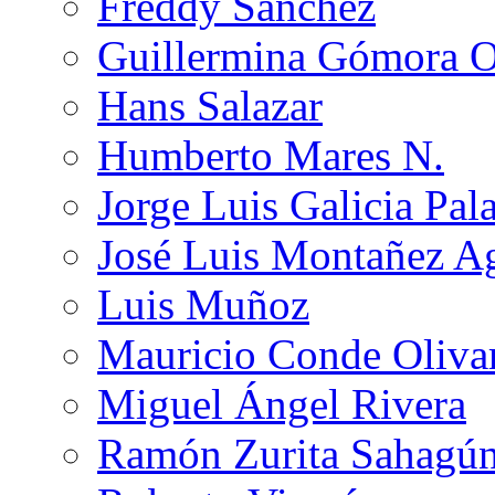
Freddy Sánchez
Guillermina Gómora 
Hans Salazar
Humberto Mares N.
Jorge Luis Galicia Pal
José Luis Montañez Ag
Luis Muñoz
Mauricio Conde Oliva
Miguel Ángel Rivera
Ramón Zurita Sahagú