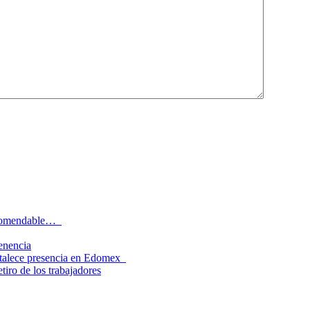
recomendable…
tenencia
rtalece presencia en Edomex
tiro de los trabajadores