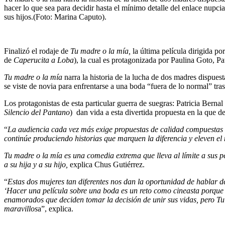
hacer lo que sea para decidir hasta el mínimo detalle del enlace nupcia
sus hijos.(Foto: Marina Caputo).
Finalizó el rodaje de
Tu madre o la mía,
la última película dirigida p
de
Caperucita a Loba
), la cual es protagonizada por Paulina Goto, P
Tu madre o la mía
narra la historia de la lucha de dos madres dispuest
se viste de novia para enfrentarse a una boda “fuera de lo normal” tras
Los protagonistas de esta particular guerra de suegras: Patricia Bernal 
Silencio del Pantano
) dan vida a esta divertida propuesta en la que de
“
La audiencia cada vez más exige propuestas de calidad compuestas de
continúe produciendo historias que marquen la diferencia y eleven el 
Tu madre o la mía es una comedia extrema que lleva al límite a sus
a su hija y a su hijo,
explica Chus Gutiérrez.
“
Estas dos mujeres tan diferentes nos dan la oportunidad de hablar de
‘Hacer una película sobre una boda es un reto como cineasta porque
enamorados que deciden tomar la decisión de unir sus vidas, pero Tu 
maravillos
a”, explica.