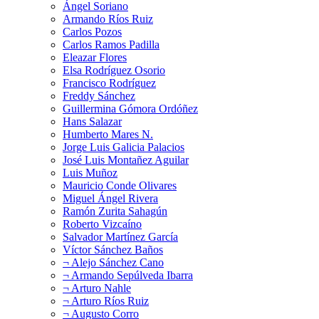
Ángel Soriano
Armando Ríos Ruiz
Carlos Pozos
Carlos Ramos Padilla
Eleazar Flores
Elsa Rodríguez Osorio
Francisco Rodríguez
Freddy Sánchez
Guillermina Gómora Ordóñez
Hans Salazar
Humberto Mares N.
Jorge Luis Galicia Palacios
José Luis Montañez Aguilar
Luis Muñoz
Mauricio Conde Olivares
Miguel Ángel Rivera
Ramón Zurita Sahagún
Roberto Vizcaíno
Salvador Martínez García
Víctor Sánchez Baños
¬ Alejo Sánchez Cano
¬ Armando Sepúlveda Ibarra
¬ Arturo Nahle
¬ Arturo Ríos Ruiz
¬ Augusto Corro