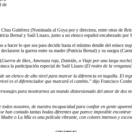
l de
or Chus Gutiérrez (Nominada al Goya por y directora, entre otras de
Ret
atricia Bernal y Saúl Lisazo, junto a un elenco español encabezado por
as a hacer lo que sea para decidir hasta el mínimo detalle del enlace nup
 declararse la guerra entre su madre (Patricia Bernal) y su suegra (Carm
(
Guerra de likes, Amenaza roja, Damián, o Viaje por una larga noche
staca la participación especial de Saúl Lisazo (
El rostro de la venganza
 un elenco de alto nivel para marcar la diferencia en taquilla. El reg
nivel es el diferenciador que marcará el cambio
.” dijo Francisco Cord
 personajes para mostrarnos un mundo distorsionado del amor de dos ma
 todos nosotros, de nuestra incapacidad para confiar en gente aparente
 se han contado tantas bodas dferentes que parece imposible encontra
Madre o La Mía es una película vibrante, con colores intensos y exceso