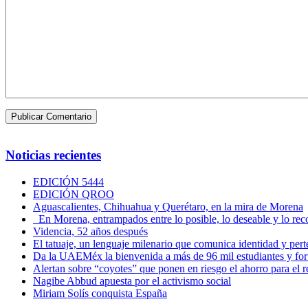
Noticias recientes
EDICIÓN 5444
EDICIÓN QROO
Aguascalientes, Chihuahua y Querétaro, en la mira de Morena
En Morena, entrampados entre lo posible, lo deseable y lo 
Videncia, 52 años después
El tatuaje, un lenguaje milenario que comunica identidad y per
Da la UAEMéx la bienvenida a más de 96 mil estudiantes y fo
Alertan sobre “coyotes” que ponen en riesgo el ahorro para el re
Nagibe Abbud apuesta por el activismo social
Miriam Solís conquista España