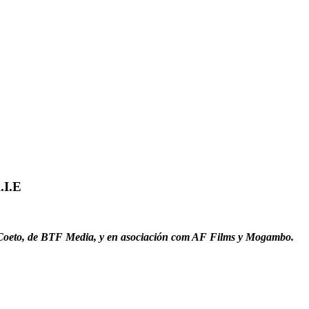
.I.E
o Coeto, de BTF Media, y en asociación com AF Films y Mogambo.