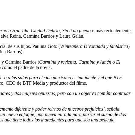
orno a Hansala
,
Ciudad Delirio
,
Sin ti no puedo
o más recientemente,
 Salva Reina, Carmina Barrios y Laura Galán.
cial de sus hijos. Paulina Goto (
Veinteañera Divorciada y fantástica
)
ina Barrios).
) y Carmina Barrios (
Carmina y revienta
,
Carmina y Amén
o
El
) como el padre de la novia.
reso a las salas para el cine mexicano es inminente y el que BTF
ero, CEO de BTF Media y productor del filme.
dres y dos mujeres opuestas, pero con un objetivo común: controlar
mente diferente y poder reírnos de nuestros prejuicios’, señala.
r un nuevo enfoque, una nueva mirada para narrar el sueño de dos
s que tiene todos los ingredientes para que sea una película