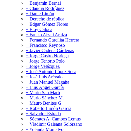
¬ Benjamín Bernal
¬ Claudia Rodríguez
¬ Dante Limón
¬ Derecho de réplica
¬ Edgar Gómez Flores
¬ Eloy Caloca
¬ Fausto Alzati Araiza
¬ Fernando Garcilita Herrera
¬ Francisco Reynoso
¬ Javier Cadena Cárdenas
¬ Jorge Castro Noriega
¬ Jorge Tenorio Polo
¬ Jorge Velázquez
¬ José Antonio López Sosa
¬ José Luis Arévalo
¬ Juan Manuel Magaña
¬ Luis Ángel García
¬ Mario San Martí
¬ Mario Sánchez M.
¬ Mauro Benites G.
¬ Roberto Limón García
¬ Salvador Estrada
¬ Sócrates A. Campos Lemus
¬ Vladimir Galeana Solórzano
¬ Yolanda Montalvo