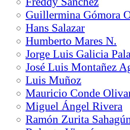
Freddy Sánchez
Guillermina Gómora 
Hans Salazar
Humberto Mares N.
Jorge Luis Galicia Pal
José Luis Montañez Ag
Luis Muñoz
Mauricio Conde Oliva
Miguel Ángel Rivera
Ramón Zurita Sahagú