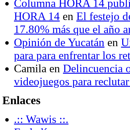
Columna HORA 14 public
HORA 14
en
El festejo 
17.80% más que el año 
Opinión de Yucatán
en
U
para para enfrentar los re
Camila
en
Delincuencia o
videojuegos para recluta
Enlaces
.:: Wawis ::.