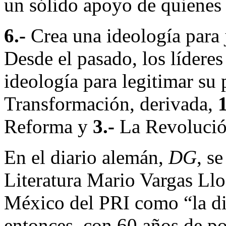
un sólido apoyo de quienes 
6.-
Crea una ideología para j
Desde el pasado, los lídere
ideología para legitimar su 
Transformación, derivada,
1
Reforma y
3.-
La Revolución
En el diario alemán,
DG
, s
Literatura Mario Vargas Llo
México del PRI como “la di
entonces, con 60 años de po