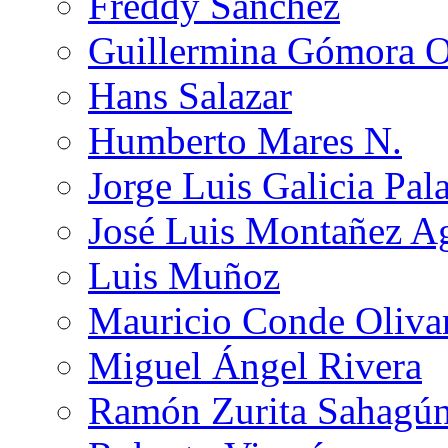
Freddy Sánchez
Guillermina Gómora 
Hans Salazar
Humberto Mares N.
Jorge Luis Galicia Pal
José Luis Montañez Ag
Luis Muñoz
Mauricio Conde Oliva
Miguel Ángel Rivera
Ramón Zurita Sahagú