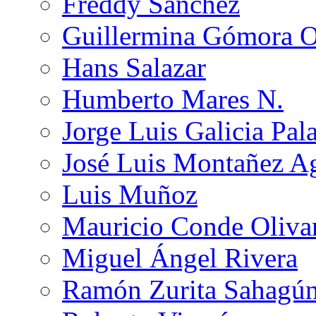
Freddy Sánchez
Guillermina Gómora 
Hans Salazar
Humberto Mares N.
Jorge Luis Galicia Pal
José Luis Montañez Ag
Luis Muñoz
Mauricio Conde Oliva
Miguel Ángel Rivera
Ramón Zurita Sahagú