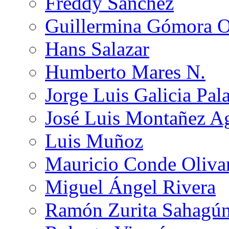
Freddy Sánchez
Guillermina Gómora 
Hans Salazar
Humberto Mares N.
Jorge Luis Galicia Pal
José Luis Montañez Ag
Luis Muñoz
Mauricio Conde Oliva
Miguel Ángel Rivera
Ramón Zurita Sahagú