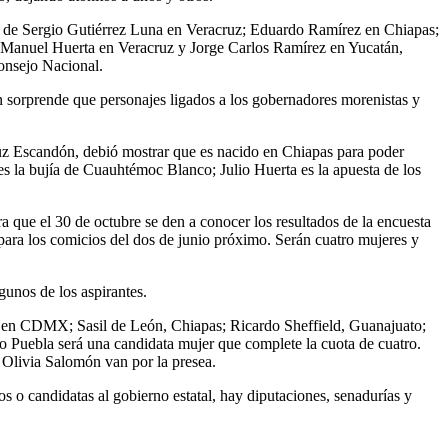
 el de Sergio Gutiérrez Luna en Veracruz; Eduardo Ramírez en Chiapas;
 Manuel Huerta en Veracruz y Jorge Carlos Ramírez en Yucatán,
Consejo Nacional.
n sorprende que personajes ligados a los gobernadores morenistas y
ruz Escandón, debió mostrar que es nacido en Chiapas para poder
s la bujía de Cuauhtémoc Blanco; Julio Huerta es la apuesta de los
ra que el 30 de octubre se den a conocer los resultados de la encuesta
ara los comicios del dos de junio próximo. Serán cuatro mujeres y
gunos de los aspirantes.
ía en CDMX; Sasil de León, Chiapas; Ricardo Sheffield, Guanajuato;
 Puebla será una candidata mujer que complete la cuota de cuatro.
Olivia Salomón van por la presea.
 o candidatas al gobierno estatal, hay diputaciones, senadurías y