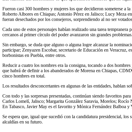
Fueron casi 300 hombres y mujeres los que decidieron someterse a la 
Roberto Albores en Chiapas; Antonio Pérez en Jalisco; Lucy Meza e
fueran desechados por los consejeros, sorprendiendo al no ser votados
Cada uno de estos personajes habían realizado una tarea tempranera p
cercanos al primer círculo del poder avanzaron sin grandes problemas
Sin embargo, se duda que alguno o alguna logre alcanzar la nominaci
participar; Zenyazen Escobar, secretario de Educación en Veracruz, e
borbonistas en Puebla, entre otros.
Reducir a cuatro los nombres era la consigna, tocando a dos hombres y 
que habrá de definir a los abanderados de Morena en Chiapas, CDMX, 
cinco hombres en total.
Los resultados desconcertantes en algunas de las entidades, hablan so
Con todo y las sorpresas presentadas, continúan siendo favoritos pa
Carlos Lomelí, Jalisco; Margarita González Saravia, Morelos; Rocío 
En Tabasco, Javier May es el favorito y Mónica Fernández Balboa y 
Se espera que, igual que sucedió con la candidatura presidencial, los
alcaldías en su futuro.