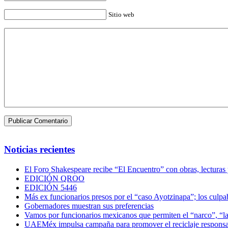
Sitio web
Noticias recientes
El Foro Shakespeare recibe “El Encuentro” con obras, lecturas
EDICIÓN QROO
EDICIÓN 5446
Más ex funcionarios presos por el “caso Ayotzinapa”; los culpab
Gobernadores muestran sus preferencias
Vamos por funcionarios mexicanos que permiten el “narco”, “
UAEMéx impulsa campaña para promover el reciclaje responsab