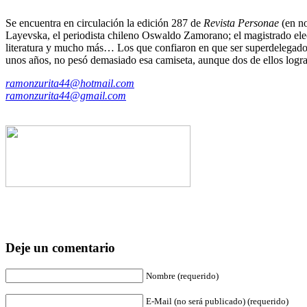
Se encuentra en circulación la edición 287 de
Revista Personae
(en no
Layevska, el periodista chileno Oswaldo Zamorano; el magistrado elec
literatura y mucho más… Los que confiaron en que ser superdelegados 
unos años, no pesó demasiado esa camiseta, aunque dos de ellos lograr
ramonzurita44@hotmail.com
ramonzurita44@gmail.com
Deje un comentario
Nombre (requerido)
E-Mail (no será publicado) (requerido)