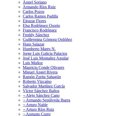
Ángel Soriano
Armando Ríos Ruiz
Carlos Pozos
Carlos Ramos Padilla
Eleazar Flores
Elsa Rodríguez Osorio
Francisco Rodríguez
Freddy Sánchez
Guillermina Gómora Ordóñez
Hans Salazar
Humberto Mares N.
Jorge Luis Galicia Palacios
José Luis Montañez Aguilar
Luis Muñoz
Mauricio Conde Olivares
Miguel Ángel Rivera
Ramón Zurita Sahagún
Roberto Vizcaíno
Salvador Martínez García
Víctor Sánchez Baños
¬ Alejo Sánchez Cano
¬ Armando Sepúlveda Ibarra
¬ Arturo Nahle
¬ Arturo Ríos Ruiz
¬ Augusto Corro