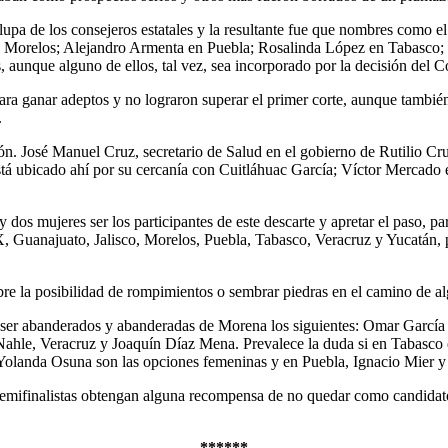
lupa de los consejeros estatales y la resultante fue que nombres como
n Morelos; Alejandro Armenta en Puebla; Rosalinda López en Tabasco;
, aunque alguno de ellos, tal vez, sea incorporado por la decisión del 
ara ganar adeptos y no lograron superar el primer corte, aunque tambié
.
ón. José Manuel Cruz, secretario de Salud en el gobierno de Rutilio C
stá ubicado ahí por su cercanía con Cuitláhuac García; Víctor Mercado e
dos mujeres ser los participantes de este descarte y apretar el paso, pa
Guanajuato, Jalisco, Morelos, Puebla, Tabasco, Veracruz y Yucatán, p
bre la posibilidad de rompimientos o sembrar piedras en el camino de al
ra ser abanderados y abanderadas de Morena los siguientes: Omar Garc
Nahle, Veracruz y Joaquín Díaz Mena. Prevalece la duda si en Tabasco o
Yolanda Osuna son las opciones femeninas y en Puebla, Ignacio Mier y 
 semifinalistas obtengan alguna recompensa de no quedar como candidatos
******