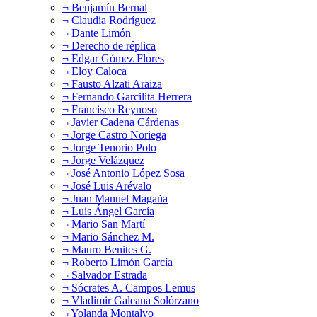
¬ Benjamín Bernal
¬ Claudia Rodríguez
¬ Dante Limón
¬ Derecho de réplica
¬ Edgar Gómez Flores
¬ Eloy Caloca
¬ Fausto Alzati Araiza
¬ Fernando Garcilita Herrera
¬ Francisco Reynoso
¬ Javier Cadena Cárdenas
¬ Jorge Castro Noriega
¬ Jorge Tenorio Polo
¬ Jorge Velázquez
¬ José Antonio López Sosa
¬ José Luis Arévalo
¬ Juan Manuel Magaña
¬ Luis Ángel García
¬ Mario San Martí
¬ Mario Sánchez M.
¬ Mauro Benites G.
¬ Roberto Limón García
¬ Salvador Estrada
¬ Sócrates A. Campos Lemus
¬ Vladimir Galeana Solórzano
¬ Yolanda Montalvo