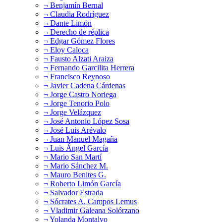
¬ Benjamín Bernal
¬ Claudia Rodríguez
¬ Dante Limón
¬ Derecho de réplica
¬ Edgar Gómez Flores
¬ Eloy Caloca
¬ Fausto Alzati Araiza
¬ Fernando Garcilita Herrera
¬ Francisco Reynoso
¬ Javier Cadena Cárdenas
¬ Jorge Castro Noriega
¬ Jorge Tenorio Polo
¬ Jorge Velázquez
¬ José Antonio López Sosa
¬ José Luis Arévalo
¬ Juan Manuel Magaña
¬ Luis Ángel García
¬ Mario San Martí
¬ Mario Sánchez M.
¬ Mauro Benites G.
¬ Roberto Limón García
¬ Salvador Estrada
¬ Sócrates A. Campos Lemus
¬ Vladimir Galeana Solórzano
¬ Yolanda Montalvo