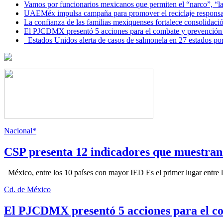
Vamos por funcionarios mexicanos que permiten el “narco”, “
UAEMéx impulsa campaña para promover el reciclaje responsab
La confianza de las familias mexiquenses fortalece consolida
El PJCDMX presentó 5 acciones para el combate y prevención d
Estados Unidos alerta de casos de salmonela en 27 estados po
Nacional*
CSP presenta 12 indicadores que muestra
México, entre los 10 países con mayor IED Es el primer lugar entre lo
Cd. de México
El PJCDMX presentó 5 acciones para el co