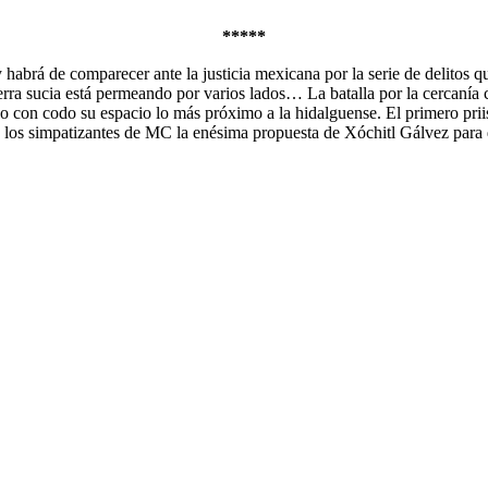
*****
abrá de comparecer ante la justicia mexicana por la serie de delitos qu
uerra sucia está permeando por varios lados… La batalla por la cercaní
con codo su espacio lo más próximo a la hidalguense. El primero priis
os simpatizantes de MC la enésima propuesta de Xóchitl Gálvez para q