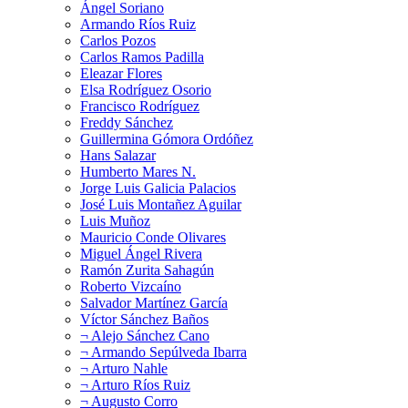
Ángel Soriano
Armando Ríos Ruiz
Carlos Pozos
Carlos Ramos Padilla
Eleazar Flores
Elsa Rodríguez Osorio
Francisco Rodríguez
Freddy Sánchez
Guillermina Gómora Ordóñez
Hans Salazar
Humberto Mares N.
Jorge Luis Galicia Palacios
José Luis Montañez Aguilar
Luis Muñoz
Mauricio Conde Olivares
Miguel Ángel Rivera
Ramón Zurita Sahagún
Roberto Vizcaíno
Salvador Martínez García
Víctor Sánchez Baños
¬ Alejo Sánchez Cano
¬ Armando Sepúlveda Ibarra
¬ Arturo Nahle
¬ Arturo Ríos Ruiz
¬ Augusto Corro