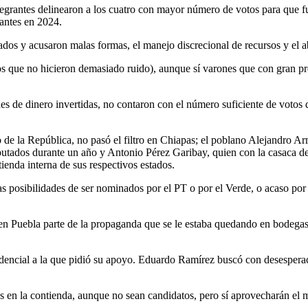
egrantes delinearon a los cuatro con mayor número de votos para que fue
antes en 2024.
egados y acusaron malas formas, el manejo discrecional de recursos y el 
dos que no hicieron demasiado ruido), aunque sí varones que con gran 
s de dinero invertidas, no contaron con el número suficiente de votos q
e la República, no pasó el filtro en Chiapas; el poblano Alejandro Arm
utados durante un año y Antonio Pérez Garibay, quien con la casaca de 
ienda interna de sus respectivos estados.
 posibilidades de ser nominados por el PT o por el Verde, o acaso por e
n Puebla parte de la propaganda que se le estaba quedando en bodegas.
residencial a la que pidió su apoyo. Eduardo Ramírez buscó con desesp
s en la contienda, aunque no sean candidatos, pero sí aprovecharán el 