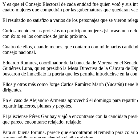
Y es que el Consejo Electoral de cada entidad fue quien votó y sus int
cuatro mujeres que competirán por las gubernaturas que quedarán vac
El resultado no satisfizo a varios de los personajes que se vieron rel
Curiosamente en las protestas no participan mujeres (si acaso una o 
con éxito en los comicios de junio próximo.
Cuatro de ellos, cuando menos, que contaron con millonarias cantidade
consejo nacional.
Eduardo Ramírez, coordinador de la bancada de Morena en el Senado d
Gutiérrez Luna, quien presidió la Mesa Directiva de la Cámara de Dip
buscaron de inmediato la puerta que les permita introducirse en la cont
Ellos y otros más como Jorge Carlos Ramírez Marín (Yucatán) tiene las
dirigentes.
En el caso de Alejandro Armenta aprovechó el domingo para repartir e
repartir lapiceros, plumas y pegotes.
El jalisciense Pérez Garibay viajó a encontrarse con la candidata p
que parece encontrarse relajado, relajado.
Para su buena fortuna, parece que encontraron el remedio para colarlo
cargos públicos que se elegirán el año próximo.