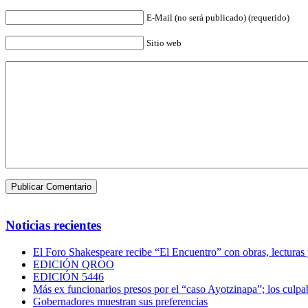
E-Mail (no será publicado) (requerido)
Sitio web
Noticias recientes
El Foro Shakespeare recibe “El Encuentro” con obras, lecturas
EDICIÓN QROO
EDICIÓN 5446
Más ex funcionarios presos por el “caso Ayotzinapa”; los culpab
Gobernadores muestran sus preferencias