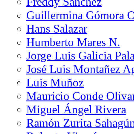
Freddy Sánchez
Guillermina Gómora 
Hans Salazar
Humberto Mares N.
Jorge Luis Galicia Pal
José Luis Montañez Ag
Luis Muñoz
Mauricio Conde Oliva
Miguel Ángel Rivera
Ramón Zurita Sahagú