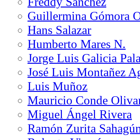
Freddy Sánchez
Guillermina Gómora 
Hans Salazar
Humberto Mares N.
Jorge Luis Galicia Pal
José Luis Montañez Ag
Luis Muñoz
Mauricio Conde Oliva
Miguel Ángel Rivera
Ramón Zurita Sahagú