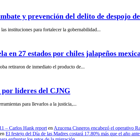
mbate y prevención del delito de despojo d
s instituciones para fortalecer la gobernabilidad...
la en 27 estados por chiles jalapeños mexi
 retiraron de inmediato el producto de...
por líderes del CJNG
ientas para llevarlos a la justicia,...
 R1 – Carlos Hank report
en
Azucena Cisneros encabezó el operativo Ras
en
El festejo del Día de las Madres costará 17.80% más que el año an
ara enfrentar los retos de la migración