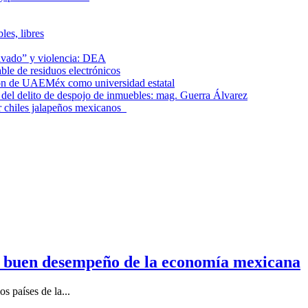
les, libres
lavado” y violencia: DEA
le de residuos electrónicos
ción de UAEMéx como universidad estatal
el delito de despojo de inmuebles: mag. Guerra Álvarez
r chiles jalapeños mexicanos
n buen desempeño de la economía mexicana
s países de la...