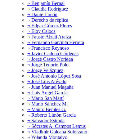
¬ Benjamín Bernal
¬ Claudia Rodríguez
¬ Dante Limón
¬ Derecho de réplica
¬ Edgar Gómez Flores
¬ Eloy Caloca
¬ Fausto Alzati Araiza
¬ Fernando Garcilita Herrera
¬ Francisco Reynoso
¬ Javier Cadena Cárdenas
¬ Jorge Castro Noriega
¬ Jorge Tenorio Polo
¬ Jorge Velázquez
¬ José Antonio López Sosa
¬ José Luis Arévalo
¬ Juan Manuel Magaña
¬ Luis Ángel García
¬ Mario San Martí
¬ Mario Sánchez M.
¬ Mauro Benites G.
¬ Roberto Limón García
¬ Salvador Estrada
¬ Sócrates A. Campos Lemus
¬ Vladimir Galeana Solórzano
¬ Yolanda Montalvo