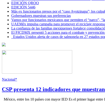
EDICIÓN QROO
EDICIÓN 5446
Más ex funcionarios presos por el “caso Ayotzinapa”; los culpab
Gobernadores muestran sus preferencias
Vamos por funcionarios mexicanos que permiten el “narco”, “
UAEMéx impulsa campaña para promover el reciclaje responsab
La confianza de las familias mexiquenses fortalece consolida
El PJCDMX presentó 5 acciones para el combate y prevención d
Estados Unidos alerta de casos de salmonela en 27 estados po
Nacional*
CSP presenta 12 indicadores que muestra
México, entre los 10 países con mayor IED Es el primer lugar entre lo