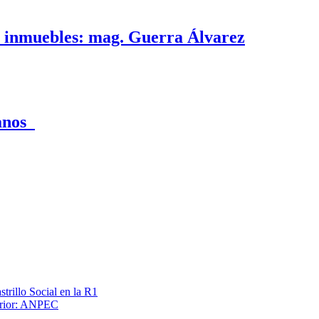
e inmuebles: mag. Guerra Álvarez
canos
trillo Social en la R1
terior: ANPEC