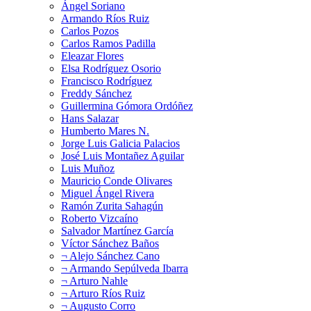
Ángel Soriano
Armando Ríos Ruiz
Carlos Pozos
Carlos Ramos Padilla
Eleazar Flores
Elsa Rodríguez Osorio
Francisco Rodríguez
Freddy Sánchez
Guillermina Gómora Ordóñez
Hans Salazar
Humberto Mares N.
Jorge Luis Galicia Palacios
José Luis Montañez Aguilar
Luis Muñoz
Mauricio Conde Olivares
Miguel Ángel Rivera
Ramón Zurita Sahagún
Roberto Vizcaíno
Salvador Martínez García
Víctor Sánchez Baños
¬ Alejo Sánchez Cano
¬ Armando Sepúlveda Ibarra
¬ Arturo Nahle
¬ Arturo Ríos Ruiz
¬ Augusto Corro