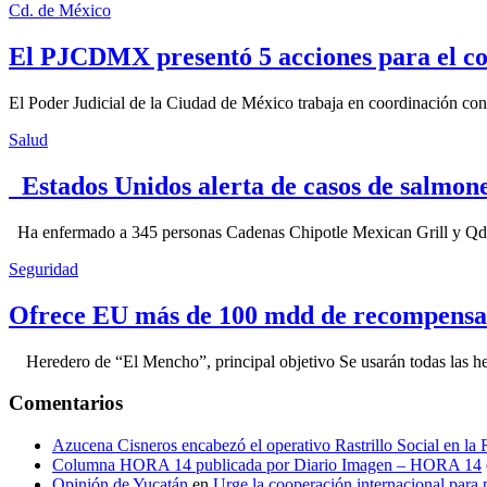
Cd. de México
El PJCDMX presentó 5 acciones para el co
El Poder Judicial de la Ciudad de México trabaja en coordinación con la
Salud
Estados Unidos alerta de casos de salmone
Ha enfermado a 345 personas Cadenas Chipotle Mexican Grill y Qdoba
Seguridad
Ofrece EU más de 100 mdd de recompensa 
Heredero de “El Mencho”, principal objetivo Se usarán todas las herram
Comentarios
Azucena Cisneros encabezó el operativo Rastrillo Social en la
Columna HORA 14 publicada por Diario Imagen – HORA 14
Opinión de Yucatán
en
Urge la cooperación internacional para p