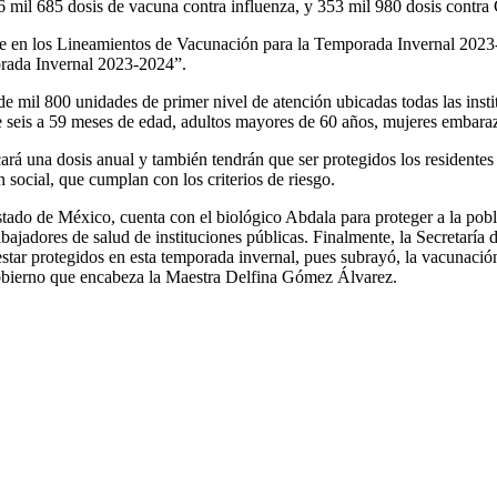
 mil 685 dosis de vacuna contra influenza, y 353 mil 980 dosis contra 
base en los Lineamientos de Vacunación para la Temporada Invernal 202
rada Invernal 2023-2024”.
e mil 800 unidades de primer nivel de atención ubicadas todas las insti
 de seis a 59 meses de edad, adultos mayores de 60 años, mujeres embara
rá una dosis anual y también tendrán que ser protegidos los residentes 
 social, que cumplan con los criterios de riesgo.
Estado de México, cuenta con el biológico Abdala para proteger a la pob
jadores de salud de instituciones públicas. Finalmente, la Secretaría 
estar protegidos en esta temporada invernal, pues subrayó, la vacunació
l Gobierno que encabeza la Maestra Delfina Gómez Álvarez.