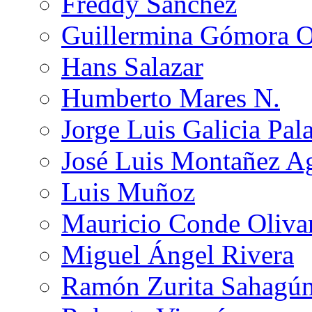
Freddy Sánchez
Guillermina Gómora 
Hans Salazar
Humberto Mares N.
Jorge Luis Galicia Pal
José Luis Montañez Ag
Luis Muñoz
Mauricio Conde Oliva
Miguel Ángel Rivera
Ramón Zurita Sahagú