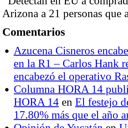
Detectan en EU a comprador
Arizona a 21 personas que a
Comentarios
Azucena Cisneros encabez
en la R1 – Carlos Hank r
encabezó el operativo Ras
Columna HORA 14 public
HORA 14
en
El festejo 
17.80% más que el año 
Opinión de Yucatán
en
U