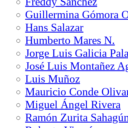
Freddy Sánchez
Guillermina Gómora 
Hans Salazar
Humberto Mares N.
Jorge Luis Galicia Pal
José Luis Montañez Ag
Luis Muñoz
Mauricio Conde Oliva
Miguel Ángel Rivera
Ramón Zurita Sahagú