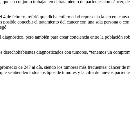
e en conjunto trabajan en el tratamiento de pacientes con cáncer, de
4 de febrero, refirió que dicha enfermedad representa la tercera causa
es posible concebir el tratamiento del cáncer con una sola persona o co
regó.
del diagnóstico, pero también para crear conciencia entre la población 
 los derechohabientes diagnosticados con tumores, “tenemos un compromis
promedio de 247 al día, siendo los tumores más frecuentes: cáncer de m
 que se atienden todos los tipos de tumores y la cifra de nuevos pacient