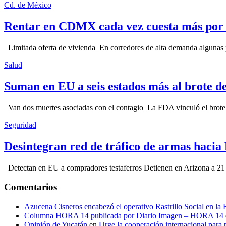
Cd. de México
Rentar en CDMX cada vez cuesta más por l
Limitada oferta de vivienda En corredores de alta demanda algunas p
Salud
Suman en EU a seis estados más al brote d
Van dos muertes asociadas con el contagio La FDA vinculó el brote c
Seguridad
Desintegran red de tráfico de armas hacia
Detectan en EU a compradores testaferros Detienen en Arizona a 21 p
Comentarios
Azucena Cisneros encabezó el operativo Rastrillo Social en la
Columna HORA 14 publicada por Diario Imagen – HORA 14
Opinión de Yucatán
en
Urge la cooperación internacional para p