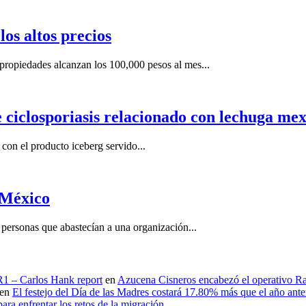
os altos precios
ropiedades alcanzan los 100,000 pesos al mes...
e ciclosporiasis relacionado con lechuga me
on el producto iceberg servido...
 México
ersonas que abastecían a una organización...
 R1 – Carlos Hank report
en
Azucena Cisneros encabezó el operativo Ras
en
El festejo del Día de las Madres costará 17.80% más que el año an
ara enfrentar los retos de la migración