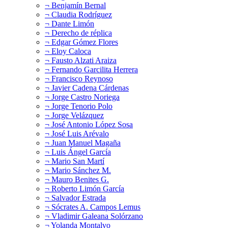
¬ Benjamín Bernal
¬ Claudia Rodríguez
¬ Dante Limón
¬ Derecho de réplica
¬ Edgar Gómez Flores
¬ Eloy Caloca
¬ Fausto Alzati Araiza
¬ Fernando Garcilita Herrera
¬ Francisco Reynoso
¬ Javier Cadena Cárdenas
¬ Jorge Castro Noriega
¬ Jorge Tenorio Polo
¬ Jorge Velázquez
¬ José Antonio López Sosa
¬ José Luis Arévalo
¬ Juan Manuel Magaña
¬ Luis Ángel García
¬ Mario San Martí
¬ Mario Sánchez M.
¬ Mauro Benites G.
¬ Roberto Limón García
¬ Salvador Estrada
¬ Sócrates A. Campos Lemus
¬ Vladimir Galeana Solórzano
¬ Yolanda Montalvo