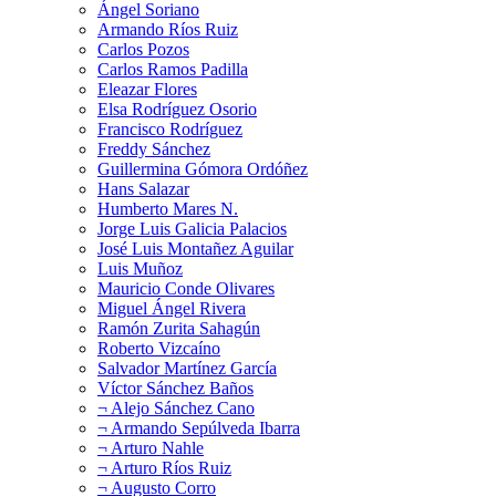
Ángel Soriano
Armando Ríos Ruiz
Carlos Pozos
Carlos Ramos Padilla
Eleazar Flores
Elsa Rodríguez Osorio
Francisco Rodríguez
Freddy Sánchez
Guillermina Gómora Ordóñez
Hans Salazar
Humberto Mares N.
Jorge Luis Galicia Palacios
José Luis Montañez Aguilar
Luis Muñoz
Mauricio Conde Olivares
Miguel Ángel Rivera
Ramón Zurita Sahagún
Roberto Vizcaíno
Salvador Martínez García
Víctor Sánchez Baños
¬ Alejo Sánchez Cano
¬ Armando Sepúlveda Ibarra
¬ Arturo Nahle
¬ Arturo Ríos Ruiz
¬ Augusto Corro