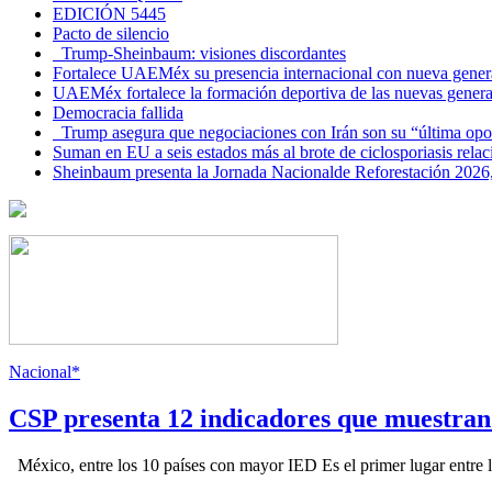
EDICIÓN 5445
Pacto de silencio
Trump-Sheinbaum: visiones discordantes
Fortalece UAEMéx su presencia internacional con nueva genera
UAEMéx fortalece la formación deportiva de las nuevas gener
Democracia fallida
Trump asegura que negociaciones con Irán son su “última opo
Suman en EU a seis estados más al brote de ciclosporiasis rel
Sheinbaum presenta la Jornada Nacionalde Reforestación 2026,
Nacional*
CSP presenta 12 indicadores que muestra
México, entre los 10 países con mayor IED Es el primer lugar entre lo