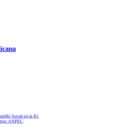
xicana
trillo Social en la R1
terior: ANPEC