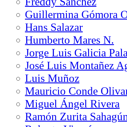
Freddy Sánchez
Guillermina Gómora 
Hans Salazar
Humberto Mares N.
Jorge Luis Galicia Pal
José Luis Montañez Ag
Luis Muñoz
Mauricio Conde Oliva
Miguel Ángel Rivera
Ramón Zurita Sahagú