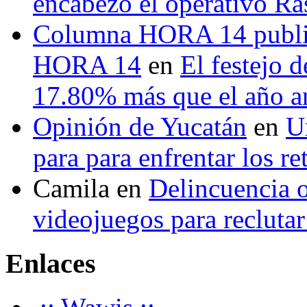
encabezó el operativo Ras
Columna HORA 14 public
HORA 14
en
El festejo 
17.80% más que el año 
Opinión de Yucatán
en
U
para para enfrentar los re
Camila
en
Delincuencia o
videojuegos para recluta
Enlaces