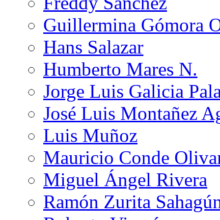
Freddy Sánchez
Guillermina Gómora 
Hans Salazar
Humberto Mares N.
Jorge Luis Galicia Pal
José Luis Montañez Ag
Luis Muñoz
Mauricio Conde Oliva
Miguel Ángel Rivera
Ramón Zurita Sahagú