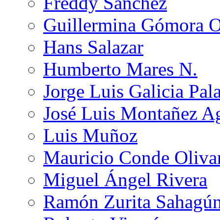
Freddy Sánchez
Guillermina Gómora 
Hans Salazar
Humberto Mares N.
Jorge Luis Galicia Pal
José Luis Montañez Ag
Luis Muñoz
Mauricio Conde Oliva
Miguel Ángel Rivera
Ramón Zurita Sahagú