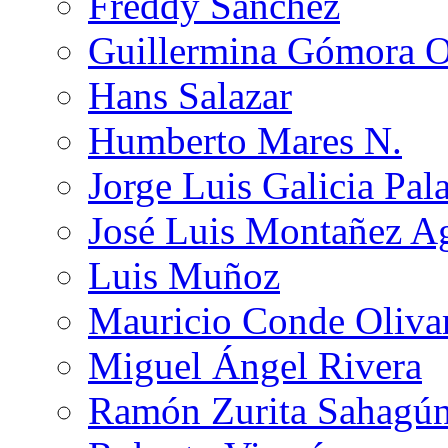
Freddy Sánchez
Guillermina Gómora 
Hans Salazar
Humberto Mares N.
Jorge Luis Galicia Pal
José Luis Montañez Ag
Luis Muñoz
Mauricio Conde Oliva
Miguel Ángel Rivera
Ramón Zurita Sahagú