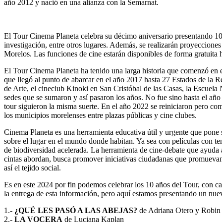
año 2012 y nació en una alianza con la Semarnat.
El Tour Cinema Planeta celebra su décimo aniversario presentando 10 
investigación, entre otros lugares. Además, se realizarán proyeccione
Morelos. Las funciones de cine estarán disponibles de forma gratuita
El Tour Cinema Planeta ha tenido una larga historia que comenzó en e
que llegó al punto de abarcar en el año 2017 hasta 27 Estados de la
de Arte, el cineclub Kinoki en San Cristóbal de las Casas, la Escuela
sedes que se sumaron y así pasaron los años. No fue sino hasta el año 
tour siguieron la misma suerte. En el año 2022 se reiniciaron pero co
los municipios morelenses entre plazas públicas y cine clubes.
Cinema Planeta es una herramienta educativa útil y urgente que pone s
sobre el lugar en el mundo donde habitan. Ya sea con películas con te
de biodiversidad acelerada. La herramienta de cine-debate que ayuda a p
cintas abordan, busca promover iniciativas ciudadanas que promuevan 
así el tejido social.
Es en este 2024 por fin podemos celebrar los 10 años del Tour, con c
la entrega de esta información, pero aquí estamos presentando un nu
1.-
¿QUÉ LES PASÓ A LAS ABEJAS?
de Adriana Otero y Robin
2.-
LA VOCERA
de Luciana Kaplan