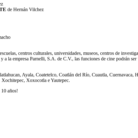
ez
OTE
de Hernán Vilchez
macho
cuelas, centros culturales, universidades, museos, centros de investiga
 la empresa Parnelli, S.A. de C.V., las funciones de cine podrán ser v
tlahucan, Ayala, Coatetelco, Coatlán del Río, Cuautla, Cuernavaca, Hutz
, Xochitepec, Xoxocotla e Yautepec.
 10 años!