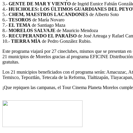
3.-
GENTE DE MAR Y VIENTO
de Ingrid Eunice Fabián Gonzál
4.-
HUICHOLES: LOS ÚLTIMOS GUARDIANES DEL PEY
5.-
CHEM, MAESTROS LACANDONES
de Alberto Soto
6.-
TESOROS
de María Novaro
7.-
EL TEMA
de Santiago Maza
8.-
MORELOS SALVAJE
de Mauricio Mendoza
9.-
RECUPERANDO EL PARAÍSO
de José Arteaga y Rafael Ca
10.-
TIERRA MÍA
de Pedro González Rubio.
Este programa viajará por 27 cineclubes, mismos que se presentan en es
21 municipios de Morelos gracias al programa EFICINE Distribución y a
gratuitas.
Los 21 municipios beneficiados con el programa serán: Amacuzac, Atla
Temixco, Tepoztlán, Tetecala de la Reforma, Tlaltizapán, Tlayacapan
¡Que repiquen las campanas, el Tour Cinema Planeta Morelos cumple