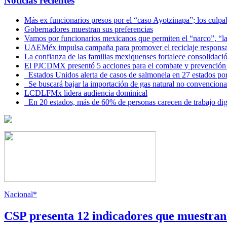
Noticias recientes
Más ex funcionarios presos por el “caso Ayotzinapa”; los culpab
Gobernadores muestran sus preferencias
Vamos por funcionarios mexicanos que permiten el “narco”, “
UAEMéx impulsa campaña para promover el reciclaje responsab
La confianza de las familias mexiquenses fortalece consolida
El PJCDMX presentó 5 acciones para el combate y prevención d
Estados Unidos alerta de casos de salmonela en 27 estados po
Se buscará bajar la importación de gas natural no convenciona
LCDLFMx lidera audiencia dominical
En 20 estados, más de 60% de personas carecen de trabajo di
Nacional*
CSP presenta 12 indicadores que muestra