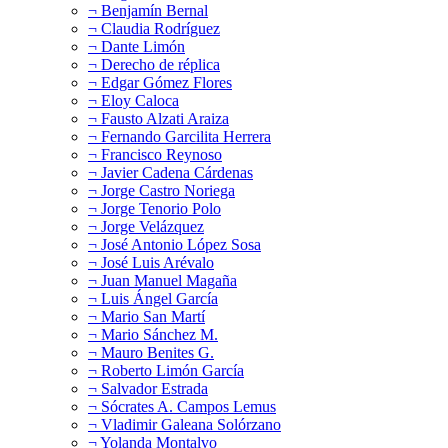
¬ Benjamín Bernal
¬ Claudia Rodríguez
¬ Dante Limón
¬ Derecho de réplica
¬ Edgar Gómez Flores
¬ Eloy Caloca
¬ Fausto Alzati Araiza
¬ Fernando Garcilita Herrera
¬ Francisco Reynoso
¬ Javier Cadena Cárdenas
¬ Jorge Castro Noriega
¬ Jorge Tenorio Polo
¬ Jorge Velázquez
¬ José Antonio López Sosa
¬ José Luis Arévalo
¬ Juan Manuel Magaña
¬ Luis Ángel García
¬ Mario San Martí
¬ Mario Sánchez M.
¬ Mauro Benites G.
¬ Roberto Limón García
¬ Salvador Estrada
¬ Sócrates A. Campos Lemus
¬ Vladimir Galeana Solórzano
¬ Yolanda Montalvo