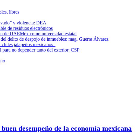
les, libres
lavado” y violencia: DEA
le de residuos electrónicos
ción de UAEMéx como universidad estatal
el delito de despojo de inmuebles: mag. Guerra Álvarez
r chiles jalapeños mexicanos
l para no depender tanto del exterior: CSP
gno
n buen desempeño de la economía mexicana