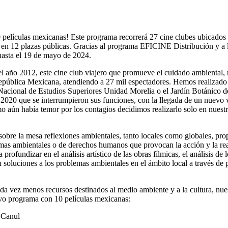
películas mexicanas! Este programa recorrerá 27 cine clubes ubicados e
s en 12 plazas públicas. Gracias al programa EFICINE Distribución y a l
 hasta el 19 de mayo de 2024.
l año 2012, este cine club viajero que promueve el cuidado ambiental,
 República Mexicana, atendiendo a 27 mil espectadores. Hemos realizad
 Nacional de Estudios Superiores Unidad Morelia o el Jardín Botánico d
2020 que se interrumpieron sus funciones, con la llegada de un nuevo vir
mo aún había temor por los contagios decidimos realizarlo solo en nuestr
obre la mesa reflexiones ambientales, tanto locales como globales, pro
mas ambientales o de derechos humanos que provocan la acción y la reacc
rofundizar en el análisis artístico de las obras fílmicas, el análisis de 
soluciones a los problemas ambientales en el ámbito local a través de p
ada vez menos recursos destinados al medio ambiente y a la cultura, n
evo programa con 10 películas mexicanas:
 Canul