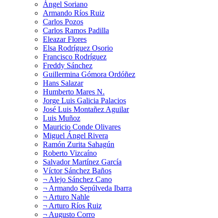
Ángel Soriano
Armando Ríos Ruiz
Carlos Pozos
Carlos Ramos Padilla
Eleazar Flores
Elsa Rodríguez Osorio
Francisco Rodríguez
Freddy Sánchez
Guillermina Gómora Ordóñez
Hans Salazar
Humberto Mares N.
Jorge Luis Galicia Palacios
José Luis Montañez Aguilar
Luis Muñoz
Mauricio Conde Olivares
Miguel Ángel Rivera
Ramón Zurita Sahagún
Roberto Vizcaíno
Salvador Martínez García
Víctor Sánchez Baños
¬ Alejo Sánchez Cano
¬ Armando Sepúlveda Ibarra
¬ Arturo Nahle
¬ Arturo Ríos Ruiz
¬ Augusto Corro