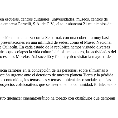
n escuelas, centros culturales, universidades, museos, centros de
a empresa Parnelli, S.A. de C.V., el tour abarcará 21 municipios de
 nació en una alianza con la Semarnat, con una cobertura muy basta
o presentaciones en una infinidad de sedes, como el Museo Nacional
e Culiacán. En cada estado de la república hemos visitado diversas
us que colapsó la vida cultural del planeta entero, las actividades del
o estado, Morelos. Así sucedió y fue muy rico visitar la mayoría de
picia cambios en la concepción de las personas, sobre sí mismas o
ión urgente ante el deterioro de nuestro planeta Tierra y la pérdida
los contenidos, los temas ejes y temas ambientales o sociales que las
royectos colaborativos que se inserten en la comunidad; fortaleciendo
uestro quehacer cinematográfico ha topado con obstáculos que demoran