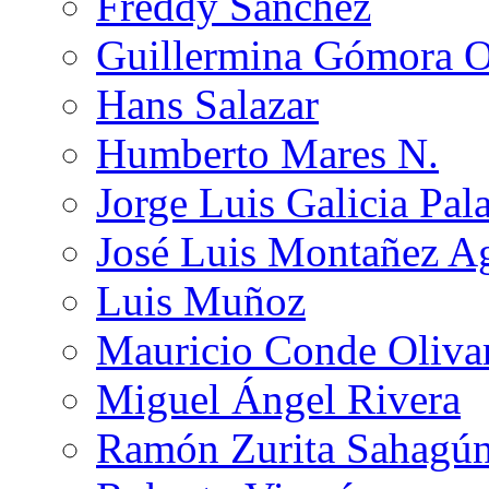
Freddy Sánchez
Guillermina Gómora 
Hans Salazar
Humberto Mares N.
Jorge Luis Galicia Pal
José Luis Montañez Ag
Luis Muñoz
Mauricio Conde Oliva
Miguel Ángel Rivera
Ramón Zurita Sahagú