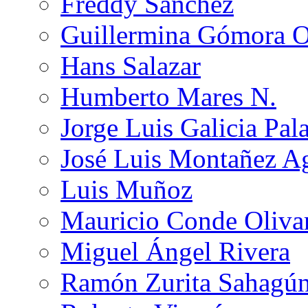
Freddy Sánchez
Guillermina Gómora 
Hans Salazar
Humberto Mares N.
Jorge Luis Galicia Pal
José Luis Montañez Ag
Luis Muñoz
Mauricio Conde Oliva
Miguel Ángel Rivera
Ramón Zurita Sahagú