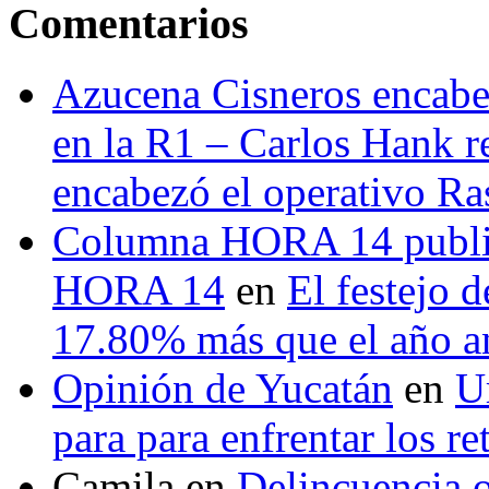
Comentarios
Azucena Cisneros encabez
en la R1 – Carlos Hank r
encabezó el operativo Ras
Columna HORA 14 public
HORA 14
en
El festejo 
17.80% más que el año 
Opinión de Yucatán
en
U
para para enfrentar los re
Camila
en
Delincuencia o