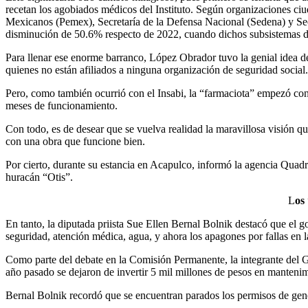
recetan los agobiados médicos del Instituto. Según organizaciones ci
Mexicanos (Pemex), Secretaría de la Defensa Nacional (Sedena) y Secre
disminución de 50.6% respecto de 2022, cuando dichos subsistemas de 
Para llenar ese enorme barranco, López Obrador tuvo la genial idea de 
quienes no están afiliados a ninguna organización de seguridad social.
Pero, como también ocurrió con el Insabi, la “farmaciota” empezó con 
meses de funcionamiento.
Con todo, es de desear que se vuelva realidad la maravillosa visión 
con una obra que funcione bien.
Por cierto, durante su estancia en Acapulco, informó la agencia Quadr
huracán “Otis”.
L
os
En tanto, la diputada priista Sue Ellen Bernal Bolnik destacó que el go
seguridad, atención médica, agua, y ahora los apagones por fallas en la 
Como parte del debate en la Comisión Permanente, la integrante del Gr
año pasado se dejaron de invertir 5 mil millones de pesos en mantenim
Bernal Bolnik recordó que se encuentran parados los permisos de generac