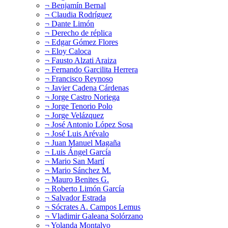
¬ Benjamín Bernal
¬ Claudia Rodríguez
¬ Dante Limón
¬ Derecho de réplica
¬ Edgar Gómez Flores
¬ Eloy Caloca
¬ Fausto Alzati Araiza
¬ Fernando Garcilita Herrera
¬ Francisco Reynoso
¬ Javier Cadena Cárdenas
¬ Jorge Castro Noriega
¬ Jorge Tenorio Polo
¬ Jorge Velázquez
¬ José Antonio López Sosa
¬ José Luis Arévalo
¬ Juan Manuel Magaña
¬ Luis Ángel García
¬ Mario San Martí
¬ Mario Sánchez M.
¬ Mauro Benites G.
¬ Roberto Limón García
¬ Salvador Estrada
¬ Sócrates A. Campos Lemus
¬ Vladimir Galeana Solórzano
¬ Yolanda Montalvo