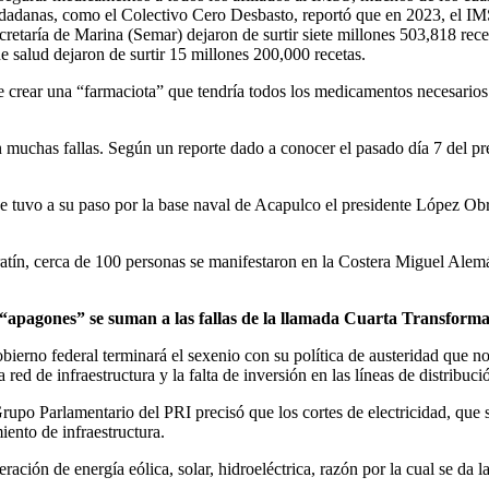
udadanas, como el Colectivo Cero Desbasto, reportó que en 2023, el IMS
taría de Marina (Semar) dejaron de surtir siete millones 503,818 receta
salud dejaron de surtir 15 millones 200,000 recetas.
crear una “farmaciota” que tendría todos los medicamentos necesarios pa
muchas fallas. Según un reporte dado a conocer el pasado día 7 del pre
que tuvo a su paso por la base naval de Acapulco el presidente López O
atín, cerca de 100 personas se manifestaron en la Costera Miguel Alemán
 “apagones” se suman a las fallas de la llamada Cuarta Transform
bierno federal terminará el sexenio con su política de austeridad que no
red de infraestructura y la falta de inversión en las líneas de distribuci
upo Parlamentario del PRI precisó que los cortes de electricidad, que s
iento de infraestructura.
ión de energía eólica, solar, hidroeléctrica, razón por la cual se da la