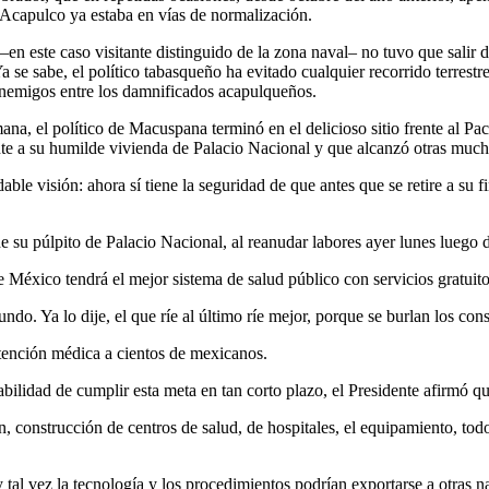
 Acapulco ya estaba en vías de normalización.
n este caso visitante distinguido de la zona naval– no tuvo que salir de
se sabe, el político tabasqueño ha evitado cualquier recorrido terrestre 
enemigos entre los damnificados acapulqueños.
mana, el político de Macuspana terminó en el delicioso sitio frente al Pa
e a su humilde vivienda de Palacio Nacional y que alcanzó otras mucha
able visión: ahora sí tiene la seguridad de que antes que se retire a su
u púlpito de Palacio Nacional, al reanudar labores ayer lunes luego de s
 México tendrá el mejor sistema de salud público con servicios gratuit
do. Ya lo dije, el que ríe al último ríe mejor, porque se burlan los con
atención médica a cientos de mexicanos.
bilidad de cumplir esta meta en tan corto plazo, el Presidente afirmó que
, construcción de centros de salud, de hospitales, el equipamiento, t
 tal vez la tecnología y los procedimientos podrían exportarse a otras n