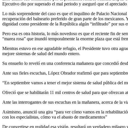
Ejecutivo dio por superado el mal periodo y aseguró que el apreciado
Lo más sorprendente del caso es que el inquilino de Palacio Nacional –e
recuperación del balneario preferido de gran parte de los mexicanos. Ya 
dignidad como presidente de la República algún “infiltrado” por sus 
Pero esa es otra historia, lo más novedoso es que el reciente fin de se
“marea rosa” que inundó temporalmente la enorme plaza que está frent
Mientras estuvo en ese agradable refugio, el Presidente tuvo otra agrad
mejore sistemas de salud del mundo entero.
Su ensueño lo reveló en una conferencia mañanera que concedió desde s
Ante sus fieles escuchas, López Obrador reafirmó que para septiembre
“En septiembre vamos a tener el mejor sistema de salud pública del mun
Ofreció que se habilitarán 11 mil centros de salud para que ofrezcan 
Ante las interrogantes de sus escuchas en la mañanera, acerca de la via
Asimismo, anunció una gira “para ver cómo vamos en la rehabilitación
con los especialistas, cómo va el abasto de medicamentos”
De convertirse en realidad esa visión, resultará un verdadero milagro y