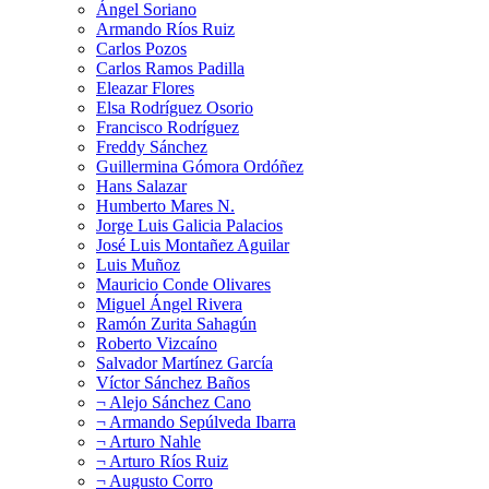
Ángel Soriano
Armando Ríos Ruiz
Carlos Pozos
Carlos Ramos Padilla
Eleazar Flores
Elsa Rodríguez Osorio
Francisco Rodríguez
Freddy Sánchez
Guillermina Gómora Ordóñez
Hans Salazar
Humberto Mares N.
Jorge Luis Galicia Palacios
José Luis Montañez Aguilar
Luis Muñoz
Mauricio Conde Olivares
Miguel Ángel Rivera
Ramón Zurita Sahagún
Roberto Vizcaíno
Salvador Martínez García
Víctor Sánchez Baños
¬ Alejo Sánchez Cano
¬ Armando Sepúlveda Ibarra
¬ Arturo Nahle
¬ Arturo Ríos Ruiz
¬ Augusto Corro