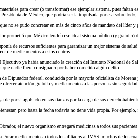
ateriales para crear (o transformar) ese ejemplar sistema, pues faltan 
a Presidenta de México, que podría ser la impulsada por esa sobre todo,
que no se pudo concretar en más de cinco años de mandato del líder y 
or prometió que México tendría ese ideal sistema público (y gratuito) d
disponía de recursos suficientes para garantizar un mejor sistema de sa
oveer de medicamentos a estos centros.
 Ejecutivo ya había anunciado la creación del Instituto Nacional de Salud
n que nadie fuera consignado por haber cometido algún delito.
a de Diputados federal, conducida por la mayoría oficialista de Moren
e ofrecer atención gratuita y medicamentos a las personas sin seguridad 
a de por sí agobiado en sus fianzas por la carga de sus derechohabiente
ienestar, pero hasta la fecha todavía no tiene vida propia. Por ejemplo,
Obrador, el nuevo organismo entregará medicinas a todos sus pacientes 
asegurar medicamentos a todos los afiliados al IMSS, muchos de los cua