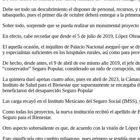
Debe ser todo un descubrimiento el disponer de personal, recursos, y m
tabasqueño, pues el primer día de octubre deberá entregar a la primer
Sobre todo, sorprende que se pueda realizar un monumental proyecto 
En efecto, cabe recordar que desde el 5 de julio de 2019, López Obrad
El aquella ocasión, el inquilino de Palacio Nacional aseguró que se 
y especialistas suficientes en los hospitales rurales, así como para pr
De hecho, desde antes, el 9 de abril de ese mismo año 2019, el jefe del
“conservador” Seguro Popular, considerado un nido de corrupción, si
La quimera duró apenas cuatro años, pues en abril de 2023, la Cámar
Instituto de Salud para el Bienestar que supuestamente se encargaba d
beneficiaron del desaparecido Seguro Popular
Las carga recayó en el Instituto Mexicano del Seguro Social (IMSS), y
Como todas los proyectos, la nueva institución recibió el apellido de B
Seguro para el Bienestar.
Otro aspecto sobresaliente es que, de acuerdo con la visión de López 
Esto significaría otro cambio milagroso, pues primero se tendría que 