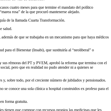
escasos cuatro meses para que termine el mandato del político
 “marea rosa” de la que procuró mantenerse alejado.
guía de la llamada Cuarta Transformación.
e salud.
lud, además de que se trabajaba en un mecanismo para que haya médicos
 para el Bienestar (Insabi), que sustituiría al “neoliberal” o
a y sus rémoras del PT y PVEM, aprobó la reforma que termina con el
social, pero que en realidad no pudo atender ni a quienes se
s y, sobre todo, por el creciente número de jubilados y pensionados.
 no se conoce una sola clínica u hospital construidos ex profeso para el
en forma gratuita.
les tienen que comprar con recursos propios las medicinas que les