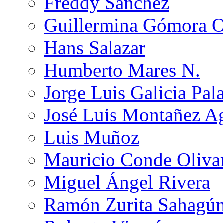
Freddy Sánchez
Guillermina Gómora 
Hans Salazar
Humberto Mares N.
Jorge Luis Galicia Pal
José Luis Montañez Ag
Luis Muñoz
Mauricio Conde Oliva
Miguel Ángel Rivera
Ramón Zurita Sahagú