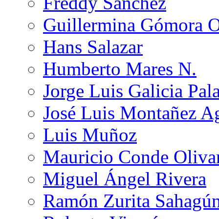
Freddy Sánchez
Guillermina Gómora 
Hans Salazar
Humberto Mares N.
Jorge Luis Galicia Pal
José Luis Montañez Ag
Luis Muñoz
Mauricio Conde Oliva
Miguel Ángel Rivera
Ramón Zurita Sahagú