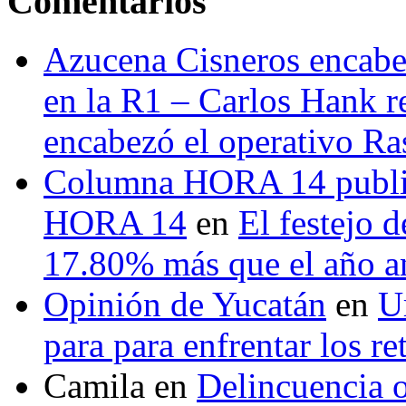
Comentarios
Azucena Cisneros encabez
en la R1 – Carlos Hank r
encabezó el operativo Ras
Columna HORA 14 public
HORA 14
en
El festejo 
17.80% más que el año 
Opinión de Yucatán
en
U
para para enfrentar los re
Camila
en
Delincuencia o