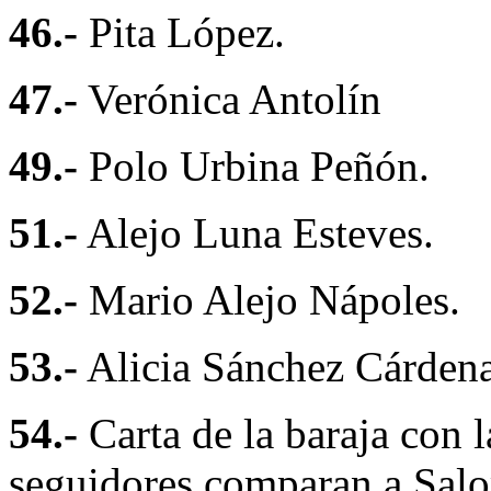
46.-
Pita López.
47.-
Verónica Antolín
49.-
Polo Urbina Peñón.
51.-
Alejo Luna Esteves.
52.-
Mario Alejo Nápoles.
53.-
Alicia Sánchez Cárdena
54.-
Carta de la baraja con l
seguidores comparan a Salo