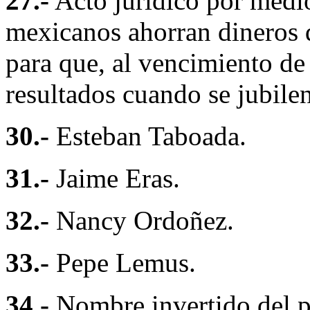
27.-
Acto jurídico por medio
mexicanos ahorran dineros 
para que, al vencimiento de 
resultados cuando se jubilen
30.-
Esteban Taboada.
31.-
Jaime Eras.
32.-
Nancy Ordoñez.
33.-
Pepe Lemus.
34.-
Nombre invertido del p