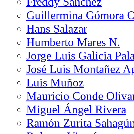
Freddy Sánchez
Guillermina Gómora 
Hans Salazar
Humberto Mares N.
Jorge Luis Galicia Pal
José Luis Montañez Ag
Luis Muñoz
Mauricio Conde Oliva
Miguel Ángel Rivera
Ramón Zurita Sahagú