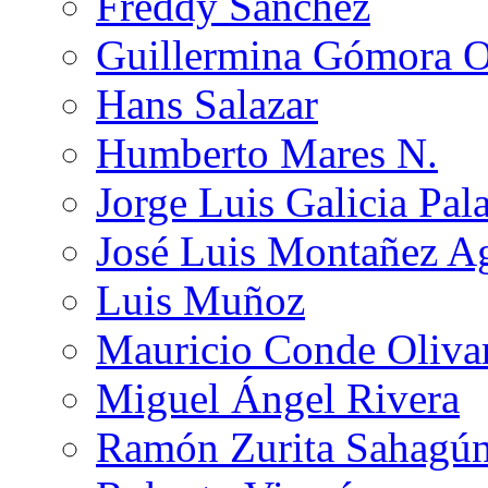
Freddy Sánchez
Guillermina Gómora 
Hans Salazar
Humberto Mares N.
Jorge Luis Galicia Pal
José Luis Montañez Ag
Luis Muñoz
Mauricio Conde Oliva
Miguel Ángel Rivera
Ramón Zurita Sahagú