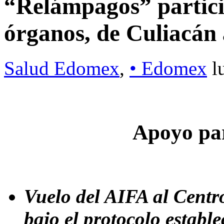
“Relámpagos” particip
órganos, de Culiacá
Salud Edomex
,
• Edomex
l
Apoyo par
Vuelo del AIFA al Centr
bajo el protocolo establ