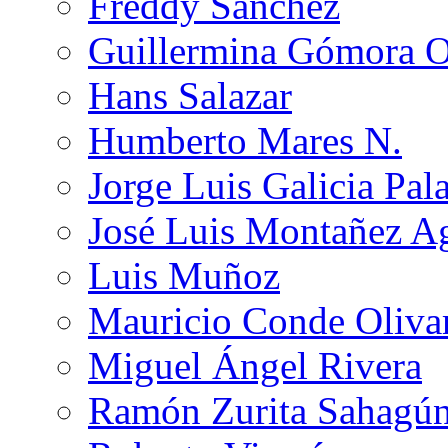
Freddy Sánchez
Guillermina Gómora 
Hans Salazar
Humberto Mares N.
Jorge Luis Galicia Pal
José Luis Montañez Ag
Luis Muñoz
Mauricio Conde Oliva
Miguel Ángel Rivera
Ramón Zurita Sahagú